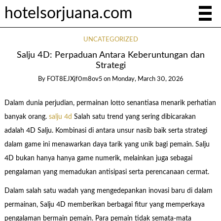
hotelsorjuana.com
UNCATEGORIZED
Salju 4D: Perpaduan Antara Keberuntungan dan
Strategi
By
FOT8EJXjf0m8ov5
on
Monday, March 30, 2026
Dalam dunia perjudian, permainan lotto senantiasa menarik perhatian
banyak orang.
salju 4d
Salah satu trend yang sering dibicarakan
adalah 4D Salju. Kombinasi di antara unsur nasib baik serta strategi
dalam game ini menawarkan daya tarik yang unik bagi pemain. Salju
4D bukan hanya hanya game numerik, melainkan juga sebagai
pengalaman yang memadukan antisipasi serta perencanaan cermat.
Dalam salah satu wadah yang mengedepankan inovasi baru di dalam
permainan, Salju 4D memberikan berbagai fitur yang memperkaya
pengalaman bermain pemain. Para pemain tidak semata-mata