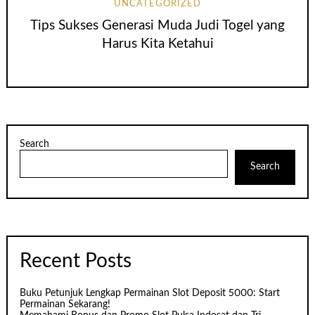
UNCATEGORIZED
Tips Sukses Generasi Muda Judi Togel yang
Harus Kita Ketahui
Search
Search
Recent Posts
Buku Petunjuk Lengkap Permainan Slot Deposit 5000: Start
Permainan Sekarang!