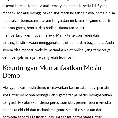
dikenal karena standar visual, tema yang menarik, serta RTP yang
menarik. Melalui menggunakan slot machine tanpa biaya, pemain bisa
merasakan bermacam-macam fungsi dan mekanisme game seperti
putaran gratis, bonus, dan hadiah utama tanpa perlu
mempertaruhkan modal mereka. Mari kita telusuri lebih dalam
tentang keistimewaan menggunakan slot demo dan bagaimana Anda
semua bisa mencari website permainan slot online yang terpercaya
demi pengalaman game yang lebih lebih baik.
Keuntungan Memanfaatkan Mesin
Demo
Menggunakan mesin demo menawarkan kesempatan bagi pemain
slot untuk mencoba berbagai jenis game tanpa harus menghabiskan
uang asli. Melalui akun demo percobaan slot, pemain bisa mencoba
beraneka ciri-ciri dan mekanisme game seperti disediakan dari
penyedia seperti Pragmatic Play. Ini sangat bermanfaat untuk