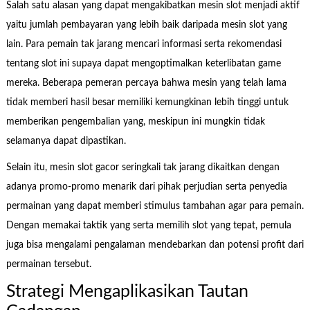
Salah satu alasan yang dapat mengakibatkan mesin slot menjadi aktif
yaitu jumlah pembayaran yang lebih baik daripada mesin slot yang
lain. Para pemain tak jarang mencari informasi serta rekomendasi
tentang slot ini supaya dapat mengoptimalkan keterlibatan game
mereka. Beberapa pemeran percaya bahwa mesin yang telah lama
tidak memberi hasil besar memiliki kemungkinan lebih tinggi untuk
memberikan pengembalian yang, meskipun ini mungkin tidak
selamanya dapat dipastikan.
Selain itu, mesin slot gacor seringkali tak jarang dikaitkan dengan
adanya promo-promo menarik dari pihak perjudian serta penyedia
permainan yang dapat memberi stimulus tambahan agar para pemain.
Dengan memakai taktik yang serta memilih slot yang tepat, pemula
juga bisa mengalami pengalaman mendebarkan dan potensi profit dari
permainan tersebut.
Strategi Mengaplikasikan Tautan