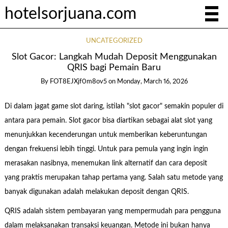
hotelsorjuana.com
UNCATEGORIZED
Slot Gacor: Langkah Mudah Deposit Menggunakan
QRIS bagi Pemain Baru
By
FOT8EJXjf0m8ov5
on
Monday, March 16, 2026
Di dalam jagat game slot daring, istilah "slot gacor" semakin populer di
antara para pemain. Slot gacor bisa diartikan sebagai alat slot yang
menunjukkan kecenderungan untuk memberikan keberuntungan
dengan frekuensi lebih tinggi. Untuk para pemula yang ingin ingin
merasakan nasibnya, menemukan link alternatif dan cara deposit
yang praktis merupakan tahap pertama yang. Salah satu metode yang
banyak digunakan adalah melakukan deposit dengan QRIS.
QRIS adalah sistem pembayaran yang mempermudah para pengguna
dalam melaksanakan transaksi keuangan. Metode ini bukan hanya