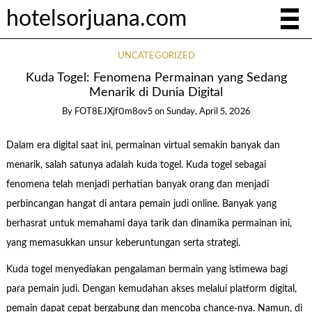
hotelsorjuana.com
UNCATEGORIZED
Kuda Togel: Fenomena Permainan yang Sedang
Menarik di Dunia Digital
By
FOT8EJXjf0m8ov5
on
Sunday, April 5, 2026
Dalam era digital saat ini, permainan virtual semakin banyak dan
menarik, salah satunya adalah kuda togel. Kuda togel sebagai
fenomena telah menjadi perhatian banyak orang dan menjadi
perbincangan hangat di antara pemain judi online. Banyak yang
berhasrat untuk memahami daya tarik dan dinamika permainan ini,
yang memasukkan unsur keberuntungan serta strategi.
Kuda togel menyediakan pengalaman bermain yang istimewa bagi
para pemain judi. Dengan kemudahan akses melalui platform digital,
pemain dapat cepat bergabung dan mencoba chance-nya. Namun, di