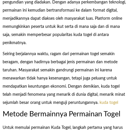
pengundian yang diadakan. Dengan adanya perkembangan teknologi,
permainan ini kemudian bertransformasi ke dalam format digital,
menjadikannya dapat diakses oleh masyarakat luas. Platform online
memungkinkan peserta untuk ikut serta di mana saja dan di mana
saja, semakin memperbesar popularitas kuda togel di antara
penikmatnya.
Seiring berjalannya waktu, ragam dari permainan togel semakin
beragam, dengan hadirnya berbagai jenis permainan dan metode
taruhan. Masyarakat semakin gandrungi permainan ini karena
menawarkan tidak hanya kesenangan, tetapi juga peluang untuk
mendapatkan keuntungan ekonomi. Dengan demikian, kuda togel
telah menjadi fenomena yang menarik di dunia digital, menarik minat
sejumlah besar orang untuk menguji peruntungannya.
kuda togel
Metode Bermainnya Permainan Togel
Untuk memulai permainan Kuda Togel, langkah pertama yang harus