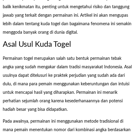
balik kenikmatan itu, penting untuk mengetahui risiko dan tanggung
jawab yang terkait dengan permainan ini. Artikel ini akan mengupas
lebih dalam tentang kuda togel dan bagaimana fenomena ini semakin
menggoda banyak orang di dunia digital.
Asal Usul Kuda Togel
Permainan togel merupakan salah satu bentuk permainan tebak
angka yang sudah mengakar dalam tradisi masyarakat Indonesia. Asal
usulnya dapat ditelusuri ke praktek perjudian yang sudah ada dari
dulu, di mana para pemain menggunakan keberuntungan dan intuisi
untuk mencapai hasil yang diharapkan. Permainan ini menarik
perhatian sejumlah orang karena kesederhanaannya dan potensi
hadiah besar yang bisa didapatkan.
Pada awalnya, permainan ini menggunakan metode tradisional di
mana pemain menentukan nomor dari kombinasi angka berdasarkan