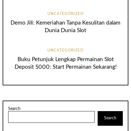
UNCATEGORIZED
Demo Jili: Kemeriahan Tanpa Kesulitan dalam
Dunia Dunia Slot
UNCATEGORIZED
Buku Petunjuk Lengkap Permainan Slot
Deposit 5000: Start Permainan Sekarang!
Search
Search