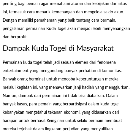
penting bagi pemain agar memahami aturan dan kebijakan dari situs
ini, termasuk cara menarik kemenangan dan mengelola saldo akun.
Dengan memiliki pemahaman yang baik tentang cara bermain,
pengalaman permainan Kuda Togel akan menjadi lebih menyenangkan
dan berprofit.
Dampak Kuda Togel di Masyarakat
Permainan kuda togel telah jadi sebuah elemen dari fenomena
entertainment yang mengundang banyak perhatian di komunitas.
Banyak orang berminat untuk mencoba keberuntungan mereka
melalui kegiatan ini, yang menawarkan janji hadiah yang menggiurkan.
Namun, dampak dari permainan ini tidak bisa diabaikan. Dalam
banyak kasus, para pemain yang berpartisipasi dalam kuda togel
kebanyakan mengetahui tekanan ekonomi, yang didasarkan dari
harapan untuk berhasil. Keinginan untuk selalu bermain membuat
mereka terjebak dalam lingkaran perjudian yang menyulitkan