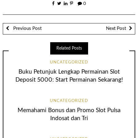
0
Previous Post
Next Post
Related Posts
UNCATEGORIZED
Buku Petunjuk Lengkap Permainan Slot
Deposit 5000: Start Permainan Sekarang!
UNCATEGORIZED
Memahami Bonus dan Promo Slot Pulsa
Indosat dan Tri