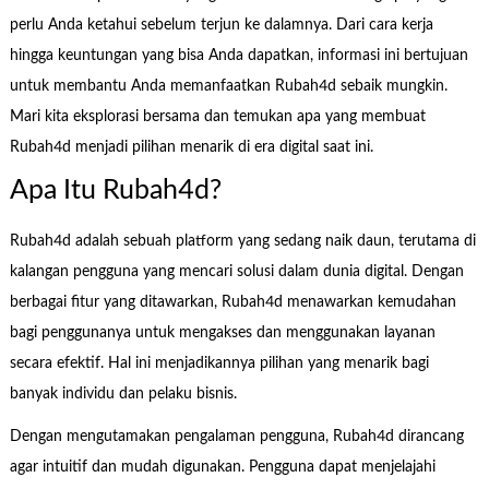
perlu Anda ketahui sebelum terjun ke dalamnya. Dari cara kerja
hingga keuntungan yang bisa Anda dapatkan, informasi ini bertujuan
untuk membantu Anda memanfaatkan Rubah4d sebaik mungkin.
Mari kita eksplorasi bersama dan temukan apa yang membuat
Rubah4d menjadi pilihan menarik di era digital saat ini.
Apa Itu Rubah4d?
Rubah4d adalah sebuah platform yang sedang naik daun, terutama di
kalangan pengguna yang mencari solusi dalam dunia digital. Dengan
berbagai fitur yang ditawarkan, Rubah4d menawarkan kemudahan
bagi penggunanya untuk mengakses dan menggunakan layanan
secara efektif. Hal ini menjadikannya pilihan yang menarik bagi
banyak individu dan pelaku bisnis.
Dengan mengutamakan pengalaman pengguna, Rubah4d dirancang
agar intuitif dan mudah digunakan. Pengguna dapat menjelajahi