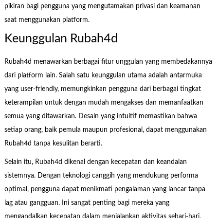
pikiran bagi pengguna yang mengutamakan privasi dan keamanan
saat menggunakan platform.
Keunggulan Rubah4d
Rubah4d menawarkan berbagai fitur unggulan yang membedakannya
dari platform lain. Salah satu keunggulan utama adalah antarmuka
yang user-friendly, memungkinkan pengguna dari berbagai tingkat
keterampilan untuk dengan mudah mengakses dan memanfaatkan
semua yang ditawarkan. Desain yang intuitif memastikan bahwa
setiap orang, baik pemula maupun profesional, dapat menggunakan
Rubah4d tanpa kesulitan berarti.
Selain itu, Rubah4d dikenal dengan kecepatan dan keandalan
sistemnya. Dengan teknologi canggih yang mendukung performa
optimal, pengguna dapat menikmati pengalaman yang lancar tanpa
lag atau gangguan. Ini sangat penting bagi mereka yang
mengandalkan kecepatan dalam menjalankan aktivitas sehari-hari,