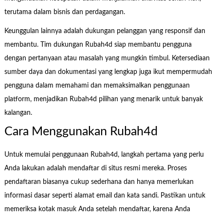
terutama dalam bisnis dan perdagangan.
Keunggulan lainnya adalah dukungan pelanggan yang responsif dan
membantu. Tim dukungan Rubah4d siap membantu pengguna
dengan pertanyaan atau masalah yang mungkin timbul. Ketersediaan
sumber daya dan dokumentasi yang lengkap juga ikut mempermudah
pengguna dalam memahami dan memaksimalkan penggunaan
platform, menjadikan Rubah4d pilihan yang menarik untuk banyak
kalangan.
Cara Menggunakan Rubah4d
Untuk memulai penggunaan Rubah4d, langkah pertama yang perlu
Anda lakukan adalah mendaftar di situs resmi mereka. Proses
pendaftaran biasanya cukup sederhana dan hanya memerlukan
informasi dasar seperti alamat email dan kata sandi. Pastikan untuk
memeriksa kotak masuk Anda setelah mendaftar, karena Anda