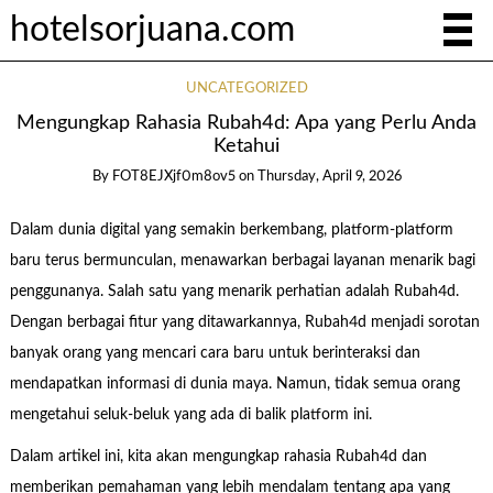
hotelsorjuana.com
UNCATEGORIZED
Mengungkap Rahasia Rubah4d: Apa yang Perlu Anda
Ketahui
By
FOT8EJXjf0m8ov5
on
Thursday, April 9, 2026
Dalam dunia digital yang semakin berkembang, platform-platform
baru terus bermunculan, menawarkan berbagai layanan menarik bagi
penggunanya. Salah satu yang menarik perhatian adalah Rubah4d.
Dengan berbagai fitur yang ditawarkannya, Rubah4d menjadi sorotan
banyak orang yang mencari cara baru untuk berinteraksi dan
mendapatkan informasi di dunia maya. Namun, tidak semua orang
mengetahui seluk-beluk yang ada di balik platform ini.
Dalam artikel ini, kita akan mengungkap rahasia Rubah4d dan
memberikan pemahaman yang lebih mendalam tentang apa yang