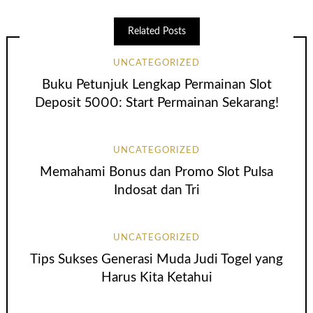
Related Posts
UNCATEGORIZED
Buku Petunjuk Lengkap Permainan Slot
Deposit 5000: Start Permainan Sekarang!
UNCATEGORIZED
Memahami Bonus dan Promo Slot Pulsa
Indosat dan Tri
UNCATEGORIZED
Tips Sukses Generasi Muda Judi Togel yang
Harus Kita Ketahui