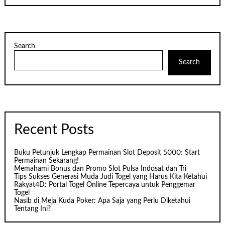
Search
Search
Recent Posts
Buku Petunjuk Lengkap Permainan Slot Deposit 5000: Start
Permainan Sekarang!
Memahami Bonus dan Promo Slot Pulsa Indosat dan Tri
Tips Sukses Generasi Muda Judi Togel yang Harus Kita Ketahui
Rakyat4D: Portal Togel Online Tepercaya untuk Penggemar
Togel
Nasib di Meja Kuda Poker: Apa Saja yang Perlu Diketahui
Tentang Ini?