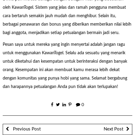
oleh KawanTogel. Sistem yang jelas dan ramah pengguna membuat
cara bertaruh semakin jauh mudah dan menghibur. Selain itu,
berbagai penawaran dan bonus yang diberikan memberikan nilai lebih
bagi anggota, menjadikan setiap petualangan bermain jadi seru.
Pesan saya untuk mereka yang ingin menyertai adalah jangan ragu
untuk menggunakan KawanTogel. Selalu ada sesuatu yang menarik
untuk diketahui dan kesempatan untuk berinteraksi dengan banyak
orang. Kesempatan ini akan membuat kamu merasa lebih dekat
dengan komunitas yang punya hobi yang sama. Selamat bergabung
dan harapannya petualangan Anda pun tidak akan terlupakan!
0
Previous Post
Next Post