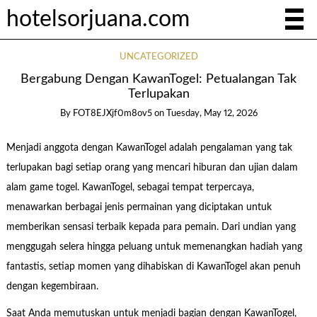
hotelsorjuana.com
UNCATEGORIZED
Bergabung Dengan KawanTogel: Petualangan Tak
Terlupakan
By
FOT8EJXjf0m8ov5
on
Tuesday, May 12, 2026
Menjadi anggota dengan KawanTogel adalah pengalaman yang tak
terlupakan bagi setiap orang yang mencari hiburan dan ujian dalam
alam game togel. KawanTogel, sebagai tempat terpercaya,
menawarkan berbagai jenis permainan yang diciptakan untuk
memberikan sensasi terbaik kepada para pemain. Dari undian yang
menggugah selera hingga peluang untuk memenangkan hadiah yang
fantastis, setiap momen yang dihabiskan di KawanTogel akan penuh
dengan kegembiraan.
Saat Anda memutuskan untuk menjadi bagian dengan KawanTogel,