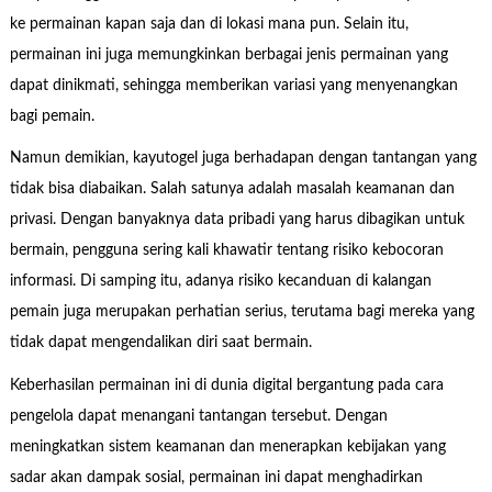
ke permainan kapan saja dan di lokasi mana pun. Selain itu,
permainan ini juga memungkinkan berbagai jenis permainan yang
dapat dinikmati, sehingga memberikan variasi yang menyenangkan
bagi pemain.
Namun demikian, kayutogel juga berhadapan dengan tantangan yang
tidak bisa diabaikan. Salah satunya adalah masalah keamanan dan
privasi. Dengan banyaknya data pribadi yang harus dibagikan untuk
bermain, pengguna sering kali khawatir tentang risiko kebocoran
informasi. Di samping itu, adanya risiko kecanduan di kalangan
pemain juga merupakan perhatian serius, terutama bagi mereka yang
tidak dapat mengendalikan diri saat bermain.
Keberhasilan permainan ini di dunia digital bergantung pada cara
pengelola dapat menangani tantangan tersebut. Dengan
meningkatkan sistem keamanan dan menerapkan kebijakan yang
sadar akan dampak sosial, permainan ini dapat menghadirkan