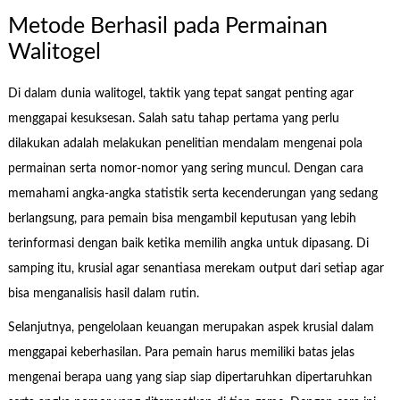
Metode Berhasil pada Permainan
Walitogel
Di dalam dunia walitogel, taktik yang tepat sangat penting agar
menggapai kesuksesan. Salah satu tahap pertama yang perlu
dilakukan adalah melakukan penelitian mendalam mengenai pola
permainan serta nomor-nomor yang sering muncul. Dengan cara
memahami angka-angka statistik serta kecenderungan yang sedang
berlangsung, para pemain bisa mengambil keputusan yang lebih
terinformasi dengan baik ketika memilih angka untuk dipasang. Di
samping itu, krusial agar senantiasa merekam output dari setiap agar
bisa menganalisis hasil dalam rutin.
Selanjutnya, pengelolaan keuangan merupakan aspek krusial dalam
menggapai keberhasilan. Para pemain harus memiliki batas jelas
mengenai berapa uang yang siap siap dipertaruhkan dipertaruhkan