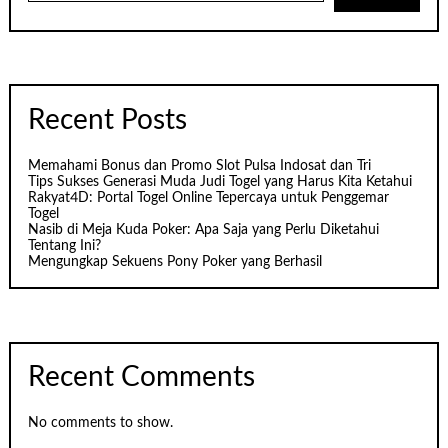
Recent Posts
Memahami Bonus dan Promo Slot Pulsa Indosat dan Tri
Tips Sukses Generasi Muda Judi Togel yang Harus Kita Ketahui
Rakyat4D: Portal Togel Online Tepercaya untuk Penggemar
Togel
Nasib di Meja Kuda Poker: Apa Saja yang Perlu Diketahui
Tentang Ini?
Mengungkap Sekuens Pony Poker yang Berhasil
Recent Comments
No comments to show.