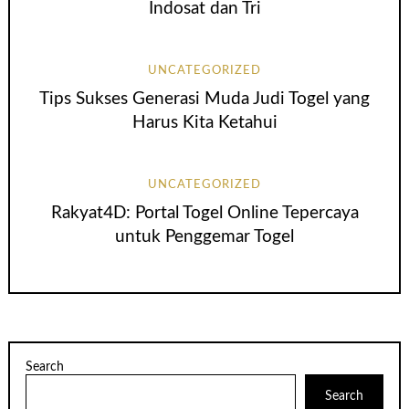
Indosat dan Tri
UNCATEGORIZED
Tips Sukses Generasi Muda Judi Togel yang
Harus Kita Ketahui
UNCATEGORIZED
Rakyat4D: Portal Togel Online Tepercaya
untuk Penggemar Togel
Search
Search