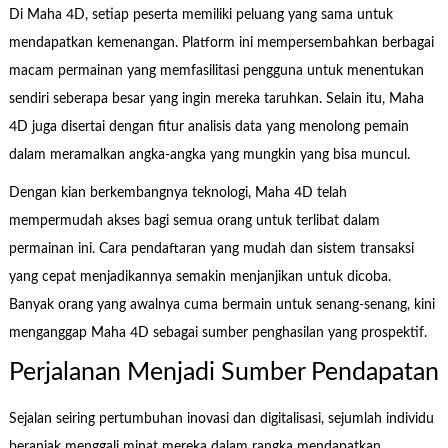
Di Maha 4D, setiap peserta memiliki peluang yang sama untuk
mendapatkan kemenangan. Platform ini mempersembahkan berbagai
macam permainan yang memfasilitasi pengguna untuk menentukan
sendiri seberapa besar yang ingin mereka taruhkan. Selain itu, Maha
4D juga disertai dengan fitur analisis data yang menolong pemain
dalam meramalkan angka-angka yang mungkin yang bisa muncul.
Dengan kian berkembangnya teknologi, Maha 4D telah
mempermudah akses bagi semua orang untuk terlibat dalam
permainan ini. Cara pendaftaran yang mudah dan sistem transaksi
yang cepat menjadikannya semakin menjanjikan untuk dicoba.
Banyak orang yang awalnya cuma bermain untuk senang-senang, kini
menganggap Maha 4D sebagai sumber penghasilan yang prospektif.
Perjalanan Menjadi Sumber Pendapatan
Sejalan seiring pertumbuhan inovasi dan digitalisasi, sejumlah individu
beranjak menggali minat mereka dalam rangka mendapatkan