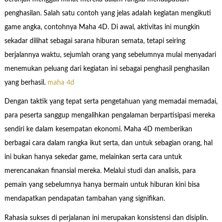
penghasilan. Salah satu contoh yang jelas adalah kegiatan mengikuti
game angka, contohnya Maha 4D. Di awal, aktivitas ini mungkin
sekadar dilihat sebagai sarana hiburan semata, tetapi seiring
berjalannya waktu, sejumlah orang yang sebelumnya mulai menyadari
menemukan peluang dari kegiatan ini sebagai penghasil penghasilan
yang berhasil.
maha 4d
Dengan taktik yang tepat serta pengetahuan yang memadai memadai,
para peserta sanggup mengalihkan pengalaman berpartisipasi mereka
sendiri ke dalam kesempatan ekonomi. Maha 4D memberikan
berbagai cara dalam rangka ikut serta, dan untuk sebagian orang, hal
ini bukan hanya sekedar game, melainkan serta cara untuk
merencanakan finansial mereka. Melalui studi dan analisis, para
pemain yang sebelumnya hanya bermain untuk hiburan kini bisa
mendapatkan pendapatan tambahan yang signifikan.
Rahasia sukses di perjalanan ini merupakan konsistensi dan disiplin.