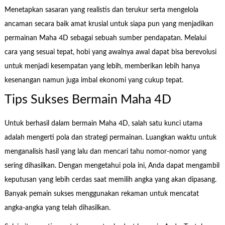
Menetapkan sasaran yang realistis dan terukur serta mengelola
ancaman secara baik amat krusial untuk siapa pun yang menjadikan
permainan Maha 4D sebagai sebuah sumber pendapatan. Melalui
cara yang sesuai tepat, hobi yang awalnya awal dapat bisa berevolusi
untuk menjadi kesempatan yang lebih, memberikan lebih hanya
kesenangan namun juga imbal ekonomi yang cukup tepat.
Tips Sukses Bermain Maha 4D
Untuk berhasil dalam bermain Maha 4D, salah satu kunci utama
adalah mengerti pola dan strategi permainan. Luangkan waktu untuk
menganalisis hasil yang lalu dan mencari tahu nomor-nomor yang
sering dihasilkan. Dengan mengetahui pola ini, Anda dapat mengambil
keputusan yang lebih cerdas saat memilih angka yang akan dipasang.
Banyak pemain sukses menggunakan rekaman untuk mencatat
angka-angka yang telah dihasilkan.