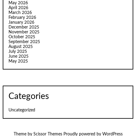
May 2026
April 2026
March 2026
February 2026
January 2026
December 2025
November 2025
October 2025
September 2025
August 2025
July 2025
June 2025
May 2025
Categories
Uncategorized
Theme by
Scissor Themes
Proudly powered by
WordPress