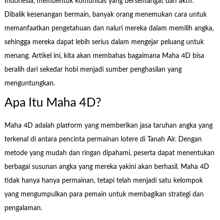
Indonesia, membentuk komunitas yang bersemangat dan aktif.
Dibalik kesenangan bermain, banyak orang menemukan cara untuk
memanfaatkan pengetahuan dan naluri mereka dalam memilih angka,
sehingga mereka dapat lebih serius dalam mengejar peluang untuk
menang. Artikel ini, kita akan membahas bagaimana Maha 4D bisa
beralih dari sekedar hobi menjadi sumber penghasilan yang
menguntungkan.
Apa Itu Maha 4D?
Maha 4D adalah platform yang memberikan jasa taruhan angka yang
terkenal di antara pencinta permainan lotere di Tanah Air. Dengan
metode yang mudah dan ringan dipahami, peserta dapat menentukan
berbagai susunan angka yang mereka yakini akan berhasil. Maha 4D
tidak hanya hanya permainan, tetapi telah menjadi satu kelompok
yang mengumpulkan para pemain untuk membagikan strategi dan
pengalaman.