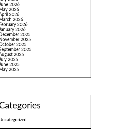
June 2026
May 2026
April 2026
March 2026
February 2026
January 2026
December 2025
November 2025
October 2025
September 2025
August 2025
July 2025
June 2025
May 2025
Categories
Uncategorized