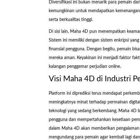
Diversifikasi ini bukan menarik para pemain dar
kemungkinan untuk mendapatkan kemenangan, h
serta berkualitas tinggi.
Di sisi lain, Maha 4D pun menempatkan keama
Sistem ini memiliki dengan sistem enkripsi yang
finansial pengguna. Dengan begitu, pemain bis
mereka aman. Keyakinan ini menjadi faktor fak
kalangan penggemar perjudian online.
Visi Maha 4D di Industri P
Platform ini diprediksi terus mendapat perkemb
meningkatnya minat terhadap permainan digital
teknologi yang sedang berkembang, Maha 4D b
pengguna dan mempertahankan kesetiaan pemain 
dalam Maha 4D akan memberikan pengalaman ya
mengundang para pemain agar kembali lagi dan 