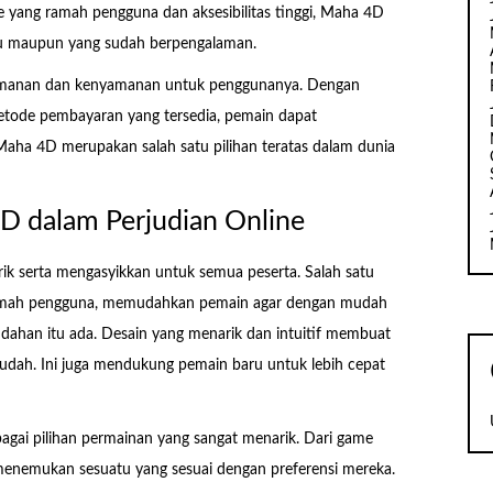
e yang ramah pengguna dan aksesibilitas tinggi, Maha 4D
ru maupun yang sudah berpengalaman.
amanan dan kenyamanan untuk penggunanya. Dengan
etode pembayaran yang tersedia, pemain dapat
 Maha 4D merupakan salah satu pilihan teratas dalam dunia
D dalam Perjudian Online
serta mengasyikkan untuk semua peserta. Salah satu
ramah pengguna, memudahkan pemain agar dengan mudah
dahan itu ada. Desain yang menarik dan intuitif membuat
udah. Ini juga mendukung pemain baru untuk lebih cepat
bagai pilihan permainan yang sangat menarik. Dari game
menemukan sesuatu yang sesuai dengan preferensi mereka.