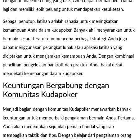
Dengan manajemen uang yang baik, Anda dapat bermain lebih lama
lagi dan memiliki lebih peluang untuk mendapatkan kesuksesan.
Sebagai penutup, latihan adalah rahasia untuk meningkatkan
kemampuan Anda dalam kudapoker. Banyak ahli menyarankan untuk
bermain secara teratur dan mencoba berbagai strategi. Anda juga
dapat menggunakan perangkat lunak atau aplikasi latihan yang
diciptakan untuk menajamkan kemampuan Anda. Dengan kombinasi
penelitian, pengelolaan bankroll, dan praktek, Anda bakal dekat
mendekati kemenangan dalam kudapoker.
Keuntungan Bergabung dengan
Komunitas Kudapoker
Menjadi bagian dengan komunitas Kudapoker menawarkan banyak
keuntungan untuk memperbaiki pengalaman bermain Anda. Pertama,
Anda akan menemukan sejumlah pemain handal yang siap
membagikan taktik dan tips. Dengan belajar dari pengalaman orang