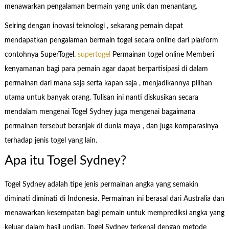
menawarkan pengalaman bermain yang unik dan menantang.
Seiring dengan inovasi teknologi , sekarang pemain dapat
mendapatkan pengalaman bermain togel secara online dari platform
contohnya SuperTogel.
supertogel
Permainan togel online Memberi
kenyamanan bagi para pemain agar dapat berpartisipasi di dalam
permainan dari mana saja serta kapan saja , menjadikannya pilihan
utama untuk banyak orang. Tulisan ini nanti diskusikan secara
mendalam mengenai Togel Sydney juga mengenai bagaimana
permainan tersebut beranjak di dunia maya , dan juga komparasinya
terhadap jenis togel yang lain.
Apa itu Togel Sydney?
Togel Sydney adalah tipe jenis permainan angka yang semakin
diminati diminati di Indonesia. Permainan ini berasal dari Australia dan
menawarkan kesempatan bagi pemain untuk memprediksi angka yang
keluar dalam hasil undian. Togel Sydney terkenal dengan metode