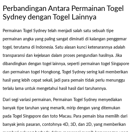
Perbandingan Antara Permainan Togel
Sydney dengan Togel Lainnya
Permainan Togel Sydney telah menjadi salah satu sebuah tipe
permainan angka yang paling sangat diminati di kalangan penggemar
togel, terutama di Indonesia. Satu alasan kunci ketenarannya adalah
transparansi dan kejelasan dalam proses pengundian hasilnya. Jika
dibandingkan dengan togel lainnya, seperti permainan togel Singapore
dan permainan togel Hongkong, Togel Sydney sering kali memberikan
hasil yang lebih cepat sekali, jadi para pemain tidak perlu menunggu
terlalu lama untuk mengetahui hasil hasil dari taruhannya.
Dari segi variasi permainan, Permainan Togel Sydney menyediakan
banyak tipe taruhan yang menarik, mirip dengan yang ditemukan
pada Togel Singapore dan toto Macau. Para pemain bisa memilih dari
banyak jenis pasaran, contohnya 4D, 3D, dan 2D, yang memberikan