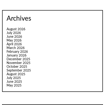
Archives
August 2026
July 2026
June 2026
May 2026
April 2026
March 2026
February 2026
January 2026
December 2025
November 2025
October 2025
September 2025
August 2025
July 2025
June 2025
May 2025