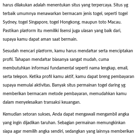
harus dilakukan adalah menentukan situs yang terpercaya. Situs yg
terbaik umumnya menawarkan bermacam jenis togel, seperti togel
Sydney, togel Singapore, togel Hongkong, maupun toto Macau.
Pastikan platform itu memiliki lisensi juga ulasan yang baik dari,
supaya kamu dapat aman saat bermain.
Sesudah mencari platform, kamu harus mendaftar serta menciptakan
profil. Tahapan mendaftar biasanya sangat mudah, cuma
membutuhkan informasi fundamental seperti nama lengkap, email,
serta telepon. Ketika profil kamu aktif, kamu dapat breng pembayaran
supaya memulai aktivitas. Banyak situs permainan togel daring yg
memberikan bermacam metode pembayaran, memudahkan kamu
dalam menyelesaikan transaksi keuangan.
Kemudian setoran sukses, Anda dapat mengawali mengambil angka
yang ingin dijadikan taruhan. Sebagian permainan memungkinkan
siapa agar memilih angka sendiri, sedangkan yang lainnya memberikan