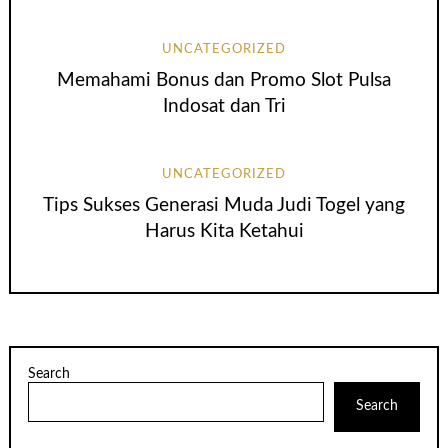
UNCATEGORIZED
Memahami Bonus dan Promo Slot Pulsa
Indosat dan Tri
UNCATEGORIZED
Tips Sukses Generasi Muda Judi Togel yang
Harus Kita Ketahui
Search
Search