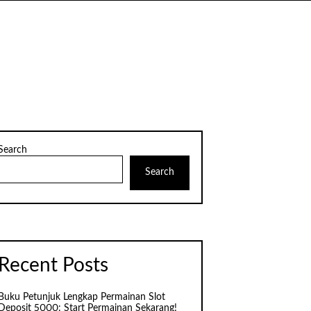
Search
Search
Recent Posts
Buku Petunjuk Lengkap Permainan Slot
Deposit 5000: Start Permainan Sekarang!