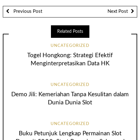
Previous Post
Next Post
Related Posts
UNCATEGORIZED
Togel Hongkong: Strategi Efektif
Menginterpretasikan Data HK
UNCATEGORIZED
Demo Jili: Kemeriahan Tanpa Kesulitan dalam
Dunia Dunia Slot
UNCATEGORIZED
Buku Petunjuk Lengkap Permainan Slot