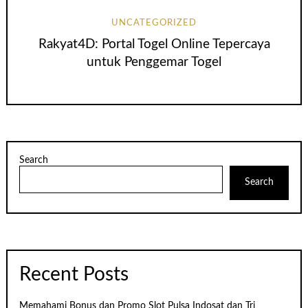
UNCATEGORIZED
Rakyat4D: Portal Togel Online Tepercaya
untuk Penggemar Togel
Search
Search
Recent Posts
Memahami Bonus dan Promo Slot Pulsa Indosat dan Tri