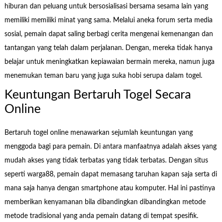
hiburan dan peluang untuk bersosialisasi bersama sesama lain yang
memiliki memiliki minat yang sama. Melalui aneka forum serta media
sosial, pemain dapat saling berbagi cerita mengenai kemenangan dan
tantangan yang telah dalam perjalanan. Dengan, mereka tidak hanya
belajar untuk meningkatkan kepiawaian bermain mereka, namun juga
menemukan teman baru yang juga suka hobi serupa dalam togel.
Keuntungan Bertaruh Togel Secara
Online
Bertaruh togel online menawarkan sejumlah keuntungan yang
menggoda bagi para pemain. Di antara manfaatnya adalah akses yang
mudah akses yang tidak terbatas yang tidak terbatas. Dengan situs
seperti warga88, pemain dapat memasang taruhan kapan saja serta di
mana saja hanya dengan smartphone atau komputer. Hal ini pastinya
memberikan kenyamanan bila dibandingkan dibandingkan metode
metode tradisional yang anda pemain datang di tempat spesifik.