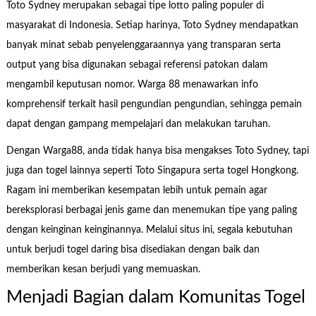
Toto Sydney merupakan sebagai tipe lotto paling populer di
masyarakat di Indonesia. Setiap harinya, Toto Sydney mendapatkan
banyak minat sebab penyelenggaraannya yang transparan serta
output yang bisa digunakan sebagai referensi patokan dalam
mengambil keputusan nomor. Warga 88 menawarkan info
komprehensif terkait hasil pengundian pengundian, sehingga pemain
dapat dengan gampang mempelajari dan melakukan taruhan.
Dengan Warga88, anda tidak hanya bisa mengakses Toto Sydney, tapi
juga dan togel lainnya seperti Toto Singapura serta togel Hongkong.
Ragam ini memberikan kesempatan lebih untuk pemain agar
bereksplorasi berbagai jenis game dan menemukan tipe yang paling
dengan keinginan keinginannya. Melalui situs ini, segala kebutuhan
untuk berjudi togel daring bisa disediakan dengan baik dan
memberikan kesan berjudi yang memuaskan.
Menjadi Bagian dalam Komunitas Togel