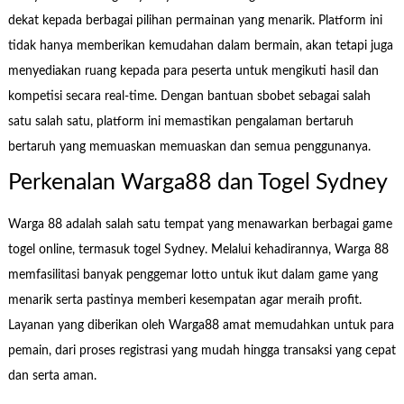
dekat kepada berbagai pilihan permainan yang menarik. Platform ini
tidak hanya memberikan kemudahan dalam bermain, akan tetapi juga
menyediakan ruang kepada para peserta untuk mengikuti hasil dan
kompetisi secara real-time. Dengan bantuan sbobet sebagai salah
satu salah satu, platform ini memastikan pengalaman bertaruh
bertaruh yang memuaskan memuaskan dan semua penggunanya.
Perkenalan Warga88 dan Togel Sydney
Warga 88 adalah salah satu tempat yang menawarkan berbagai game
togel online, termasuk togel Sydney. Melalui kehadirannya, Warga 88
memfasilitasi banyak penggemar lotto untuk ikut dalam game yang
menarik serta pastinya memberi kesempatan agar meraih profit.
Layanan yang diberikan oleh Warga88 amat memudahkan untuk para
pemain, dari proses registrasi yang mudah hingga transaksi yang cepat
dan serta aman.