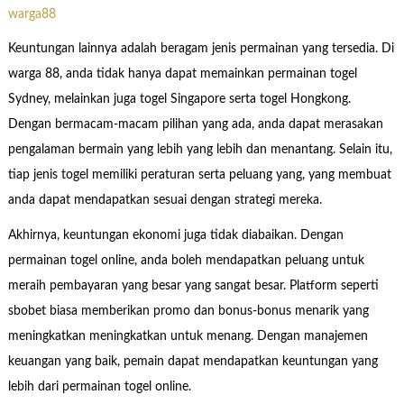
warga88
Keuntungan lainnya adalah beragam jenis permainan yang tersedia. Di
warga 88, anda tidak hanya dapat memainkan permainan togel
Sydney, melainkan juga togel Singapore serta togel Hongkong.
Dengan bermacam-macam pilihan yang ada, anda dapat merasakan
pengalaman bermain yang lebih yang lebih dan menantang. Selain itu,
tiap jenis togel memiliki peraturan serta peluang yang, yang membuat
anda dapat mendapatkan sesuai dengan strategi mereka.
Akhirnya, keuntungan ekonomi juga tidak diabaikan. Dengan
permainan togel online, anda boleh mendapatkan peluang untuk
meraih pembayaran yang besar yang sangat besar. Platform seperti
sbobet biasa memberikan promo dan bonus-bonus menarik yang
meningkatkan meningkatkan untuk menang. Dengan manajemen
keuangan yang baik, pemain dapat mendapatkan keuntungan yang
lebih dari permainan togel online.