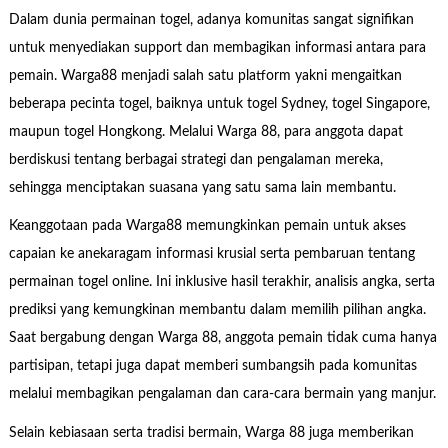
Dalam dunia permainan togel, adanya komunitas sangat signifikan
untuk menyediakan support dan membagikan informasi antara para
pemain. Warga88 menjadi salah satu platform yakni mengaitkan
beberapa pecinta togel, baiknya untuk togel Sydney, togel Singapore,
maupun togel Hongkong. Melalui Warga 88, para anggota dapat
berdiskusi tentang berbagai strategi dan pengalaman mereka,
sehingga menciptakan suasana yang satu sama lain membantu.
Keanggotaan pada Warga88 memungkinkan pemain untuk akses
capaian ke anekaragam informasi krusial serta pembaruan tentang
permainan togel online. Ini inklusive hasil terakhir, analisis angka, serta
prediksi yang kemungkinan membantu dalam memilih pilihan angka.
Saat bergabung dengan Warga 88, anggota pemain tidak cuma hanya
partisipan, tetapi juga dapat memberi sumbangsih pada komunitas
melalui membagikan pengalaman dan cara-cara bermain yang manjur.
Selain kebiasaan serta tradisi bermain, Warga 88 juga memberikan