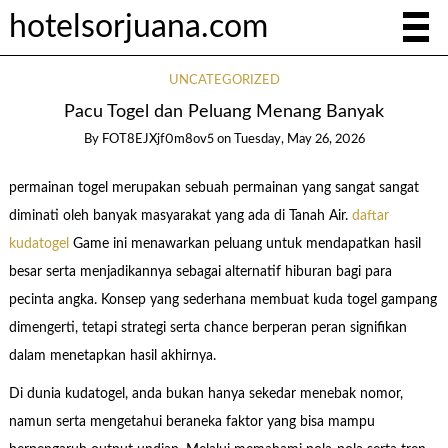
hotelsorjuana.com
UNCATEGORIZED
Pacu Togel dan Peluang Menang Banyak
By
FOT8EJXjf0m8ov5
on
Tuesday, May 26, 2026
permainan togel merupakan sebuah permainan yang sangat sangat
diminati oleh banyak masyarakat yang ada di Tanah Air.
daftar
kudatogel
Game ini menawarkan peluang untuk mendapatkan hasil
besar serta menjadikannya sebagai alternatif hiburan bagi para
pecinta angka. Konsep yang sederhana membuat kuda togel gampang
dimengerti, tetapi strategi serta chance berperan peran signifikan
dalam menetapkan hasil akhirnya.
Di dunia kudatogel, anda bukan hanya sekedar menebak nomor,
namun serta mengetahui beraneka faktor yang bisa mampu