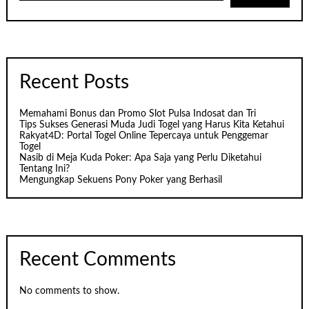
Recent Posts
Memahami Bonus dan Promo Slot Pulsa Indosat dan Tri
Tips Sukses Generasi Muda Judi Togel yang Harus Kita Ketahui
Rakyat4D: Portal Togel Online Tepercaya untuk Penggemar
Togel
Nasib di Meja Kuda Poker: Apa Saja yang Perlu Diketahui
Tentang Ini?
Mengungkap Sekuens Pony Poker yang Berhasil
Recent Comments
No comments to show.