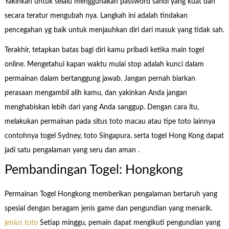
Yakinkan untuk selalu menggunakan password sandi yang kuat dan
secara teratur mengubah nya. Langkah ini adalah tindakan
pencegahan yg baik untuk menjauhkan diri dari masuk yang tidak sah.
Terakhir, tetapkan batas bagi diri kamu pribadi ketika main togel
online. Mengetahui kapan waktu mulai stop adalah kunci dalam
permainan dalam bertanggung jawab. Jangan pernah biarkan
perasaan mengambil alih kamu, dan yakinkan Anda jangan
menghabiskan lebih dari yang Anda sanggup. Dengan cara itu,
melakukan permainan pada situs toto macau atau tipe toto lainnya
contohnya togel Sydney, toto Singapura, serta togel Hong Kong dapat
jadi satu pengalaman yang seru dan aman .
Pembandingan Togel: Hongkong
Permainan Togel Hongkong memberikan pengalaman bertaruh yang
spesial dengan beragam jenis game dan pengundian yang menarik.
jenius toto
Setiap minggu, pemain dapat mengikuti pengundian yang