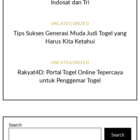
Indosat dan Tri
UNCATEGORIZED
Tips Sukses Generasi Muda Judi Togel yang
Harus Kita Ketahui
UNCATEGORIZED
Rakyat4D: Portal Togel Online Tepercaya
untuk Penggemar Togel
Search
Search