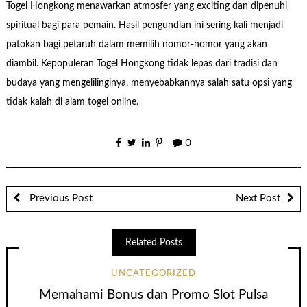
Togel Hongkong menawarkan atmosfer yang exciting dan dipenuhi
spiritual bagi para pemain. Hasil pengundian ini sering kali menjadi
patokan bagi petaruh dalam memilih nomor-nomor yang akan
diambil. Kepopuleran Togel Hongkong tidak lepas dari tradisi dan
budaya yang mengelilinginya, menyebabkannya salah satu opsi yang
tidak kalah di alam togel online.
0
Previous Post
Next Post
Related Posts
UNCATEGORIZED
Memahami Bonus dan Promo Slot Pulsa