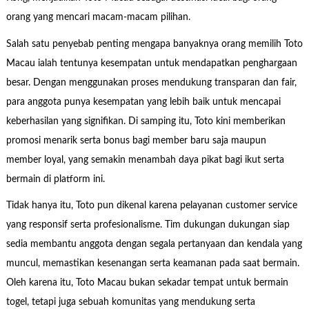
orang yang mencari macam-macam pilihan.
Salah satu penyebab penting mengapa banyaknya orang memilih Toto
Macau ialah tentunya kesempatan untuk mendapatkan penghargaan
besar. Dengan menggunakan proses mendukung transparan dan fair,
para anggota punya kesempatan yang lebih baik untuk mencapai
keberhasilan yang signifikan. Di samping itu, Toto kini memberikan
promosi menarik serta bonus bagi member baru saja maupun
member loyal, yang semakin menambah daya pikat bagi ikut serta
bermain di platform ini.
Tidak hanya itu, Toto pun dikenal karena pelayanan customer service
yang responsif serta profesionalisme. Tim dukungan dukungan siap
sedia membantu anggota dengan segala pertanyaan dan kendala yang
muncul, memastikan kesenangan serta keamanan pada saat bermain.
Oleh karena itu, Toto Macau bukan sekadar tempat untuk bermain
togel, tetapi juga sebuah komunitas yang mendukung serta