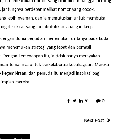
i, ia menentukan nomor yang diambil dari tanggal penting
n, jantungnya berdebar melihat nomor yang cocok.
yang lebih nyaman, dan ia memutuskan untuk membuka
ang di sekitar yang membutuhkan lapangan kerja.
k dengan dunia perjudian menemukan cintanya pada kuda
irnya menemukan strategi yang tepat dan berhasil
 Dengan kemenangan itu, ia tidak hanya merayakan
 teman-temannya untuk berkolaborasi kebahagiaan. Mereka
kegembiraan, dan pemuda itu menjadi inspirasi bagi
 impian mereka.
0
Next Post