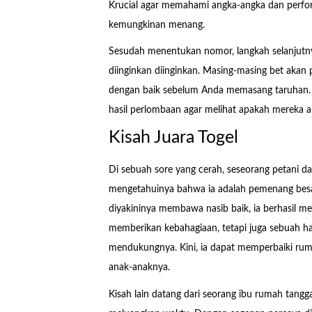
Krucial agar memahami angka-angka dan perf
kemungkinan menang.
Sesudah menentukan nomor, langkah selanjutn
diinginkan diinginkan. Masing-masing bet akan 
dengan baik sebelum Anda memasang taruhan. 
hasil perlombaan agar melihat apakah mereka an
Kisah Juara Togel
Di sebuah sore yang cerah, seseorang petani da
mengetahuinya bahwa ia adalah pemenang besa
diyakininya membawa nasib baik, ia berhasil me
memberikan kebahagiaan, tetapi juga sebuah ha
mendukungnya. Kini, ia dapat memperbaiki rum
anak-anaknya.
Kisah lain datang dari seorang ibu rumah tangg