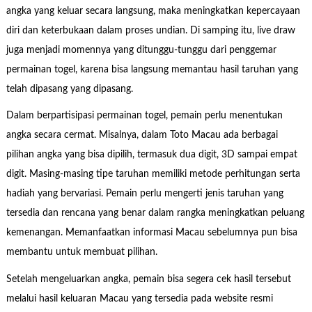
angka yang keluar secara langsung, maka meningkatkan kepercayaan
diri dan keterbukaan dalam proses undian. Di samping itu, live draw
juga menjadi momennya yang ditunggu-tunggu dari penggemar
permainan togel, karena bisa langsung memantau hasil taruhan yang
telah dipasang yang dipasang.
Dalam berpartisipasi permainan togel, pemain perlu menentukan
angka secara cermat. Misalnya, dalam Toto Macau ada berbagai
pilihan angka yang bisa dipilih, termasuk dua digit, 3D sampai empat
digit. Masing-masing tipe taruhan memiliki metode perhitungan serta
hadiah yang bervariasi. Pemain perlu mengerti jenis taruhan yang
tersedia dan rencana yang benar dalam rangka meningkatkan peluang
kemenangan. Memanfaatkan informasi Macau sebelumnya pun bisa
membantu untuk membuat pilihan.
Setelah mengeluarkan angka, pemain bisa segera cek hasil tersebut
melalui hasil keluaran Macau yang tersedia pada website resmi