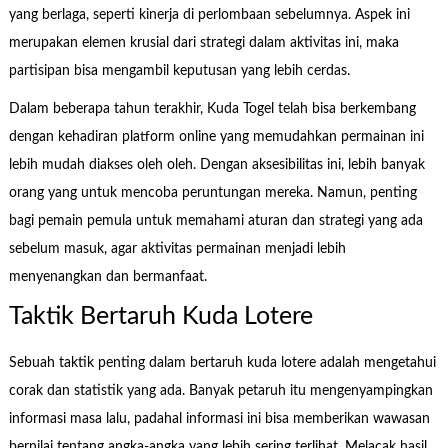
yang berlaga, seperti kinerja di perlombaan sebelumnya. Aspek ini
merupakan elemen krusial dari strategi dalam aktivitas ini, maka
partisipan bisa mengambil keputusan yang lebih cerdas.
Dalam beberapa tahun terakhir, Kuda Togel telah bisa berkembang
dengan kehadiran platform online yang memudahkan permainan ini
lebih mudah diakses oleh oleh. Dengan aksesibilitas ini, lebih banyak
orang yang untuk mencoba peruntungan mereka. Namun, penting
bagi pemain pemula untuk memahami aturan dan strategi yang ada
sebelum masuk, agar aktivitas permainan menjadi lebih
menyenangkan dan bermanfaat.
Taktik Bertaruh Kuda Lotere
Sebuah taktik penting dalam bertaruh kuda lotere adalah mengetahui
corak dan statistik yang ada. Banyak petaruh itu mengenyampingkan
informasi masa lalu, padahal informasi ini bisa memberikan wawasan
bernilai tentang angka-angka yang lebih sering terlihat. Melacak hasil