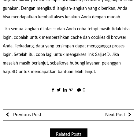
Salju4D biasanya memiliki opsi pemulihan password yang dapat Anda
gunakan. Dengan mengikuti langkah-langkah yang diberikan, Anda
bisa mendapatkan kembali akses ke akun Anda dengan mudah.
Jika semua langkah di atas sudah Anda coba tetapi masih tidak bisa
login, cobalah untuk membersihkan cache dan cookies di browser
Anda. Terkadang, data yang tersimpan dapat mengganggu proses
login. Setelah itu, coba lagi untuk mengakses link Salju4D. Jika
masalah masih berlanjut, sebaiknya hubungi layanan pelanggan
Salju4D untuk mendapatkan bantuan lebih lanjut.
0
Previous Post
Next Post
Related Posts