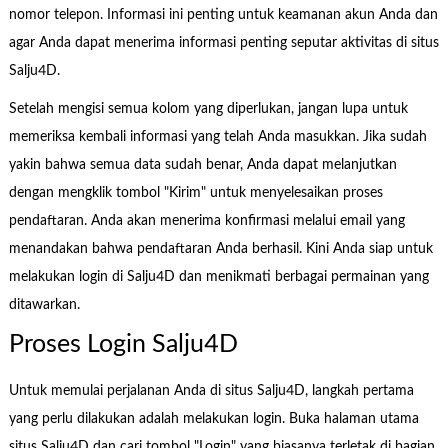
nomor telepon. Informasi ini penting untuk keamanan akun Anda dan
agar Anda dapat menerima informasi penting seputar aktivitas di situs
Salju4D.
Setelah mengisi semua kolom yang diperlukan, jangan lupa untuk
memeriksa kembali informasi yang telah Anda masukkan. Jika sudah
yakin bahwa semua data sudah benar, Anda dapat melanjutkan
dengan mengklik tombol "Kirim" untuk menyelesaikan proses
pendaftaran. Anda akan menerima konfirmasi melalui email yang
menandakan bahwa pendaftaran Anda berhasil. Kini Anda siap untuk
melakukan login di Salju4D dan menikmati berbagai permainan yang
ditawarkan.
Proses Login Salju4D
Untuk memulai perjalanan Anda di situs Salju4D, langkah pertama
yang perlu dilakukan adalah melakukan login. Buka halaman utama
situs Salju4D dan cari tombol "Login" yang biasanya terletak di bagian