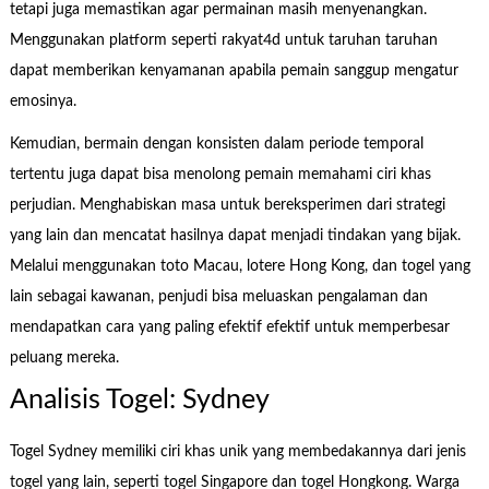
tetapi juga memastikan agar permainan masih menyenangkan.
Menggunakan platform seperti rakyat4d untuk taruhan taruhan
dapat memberikan kenyamanan apabila pemain sanggup mengatur
emosinya.
Kemudian, bermain dengan konsisten dalam periode temporal
tertentu juga dapat bisa menolong pemain memahami ciri khas
perjudian. Menghabiskan masa untuk bereksperimen dari strategi
yang lain dan mencatat hasilnya dapat menjadi tindakan yang bijak.
Melalui menggunakan toto Macau, lotere Hong Kong, dan togel yang
lain sebagai kawanan, penjudi bisa meluaskan pengalaman dan
mendapatkan cara yang paling efektif efektif untuk memperbesar
peluang mereka.
Analisis Togel: Sydney
Togel Sydney memiliki ciri khas unik yang membedakannya dari jenis
togel yang lain, seperti togel Singapore dan togel Hongkong. Warga