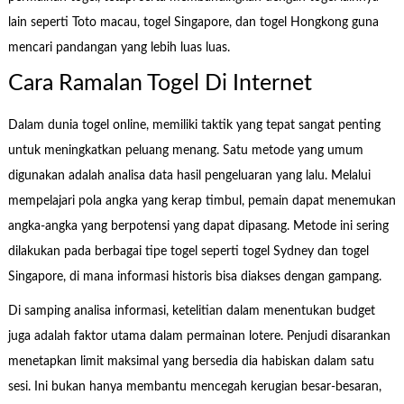
lain seperti Toto macau, togel Singapore, dan togel Hongkong guna
mencari pandangan yang lebih luas luas.
Cara Ramalan Togel Di Internet
Dalam dunia togel online, memiliki taktik yang tepat sangat penting
untuk meningkatkan peluang menang. Satu metode yang umum
digunakan adalah analisa data hasil pengeluaran yang lalu. Melalui
mempelajari pola angka yang kerap timbul, pemain dapat menemukan
angka-angka yang berpotensi yang dapat dipasang. Metode ini sering
dilakukan pada berbagai tipe togel seperti togel Sydney dan togel
Singapore, di mana informasi historis bisa diakses dengan gampang.
Di samping analisa informasi, ketelitian dalam menentukan budget
juga adalah faktor utama dalam permainan lotere. Penjudi disarankan
menetapkan limit maksimal yang bersedia dia habiskan dalam satu
sesi. Ini bukan hanya membantu mencegah kerugian besar-besaran,