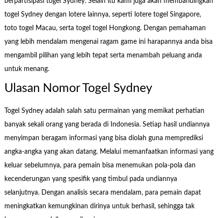
berpartisipasi togel Sydney. Selain itu kami juga akan membandingkan
togel Sydney dengan lotere lainnya, seperti lotere togel Singapore,
toto togel Macau, serta togel togel Hongkong. Dengan pemahaman
yang lebih mendalam mengenai ragam game ini harapannya anda bisa
mengambil pilihan yang lebih tepat serta menambah peluang anda
untuk menang.
Ulasan Nomor Togel Sydney
Togel Sydney adalah salah satu permainan yang memikat perhatian
banyak sekali orang yang berada di Indonesia. Setiap hasil undiannya
menyimpan beragam informasi yang bisa diolah guna memprediksi
angka-angka yang akan datang. Melalui memanfaatkan informasi yang
keluar sebelumnya, para pemain bisa menemukan pola-pola dan
kecenderungan yang spesifik yang timbul pada undiannya
selanjutnya. Dengan analisis secara mendalam, para pemain dapat
meningkatkan kemungkinan dirinya untuk berhasil, sehingga tak