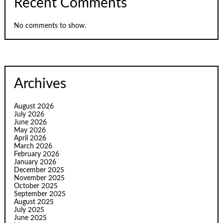
Recent Comments
No comments to show.
Archives
August 2026
July 2026
June 2026
May 2026
April 2026
March 2026
February 2026
January 2026
December 2025
November 2025
October 2025
September 2025
August 2025
July 2025
June 2025