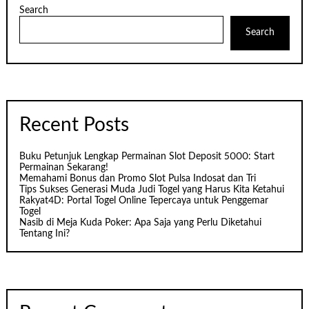
Search
Search
Recent Posts
Buku Petunjuk Lengkap Permainan Slot Deposit 5000: Start
Permainan Sekarang!
Memahami Bonus dan Promo Slot Pulsa Indosat dan Tri
Tips Sukses Generasi Muda Judi Togel yang Harus Kita Ketahui
Rakyat4D: Portal Togel Online Tepercaya untuk Penggemar
Togel
Nasib di Meja Kuda Poker: Apa Saja yang Perlu Diketahui
Tentang Ini?