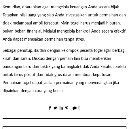
Kemudian, disarankan agar mengelola keuangan Anda secara bijak.
Tetapkan nilai uang yang siap Anda investasikan untuk permainan dan
tidak melampaui ambil tersebut. Main togel harus menjadi hiburan,
bukan beban finansial. Melalui mengelola bankroll Anda secara efektif,
Anda dapat merasakan permainan tanpa stres.
Sebagai penutup, ikutlah dengan kelompok peserta togel agar berbagi
kisah dan saran. Diskusi dengan pemain lain bisa memberikan
pandangan baru dan taktik yang barangkali tidak Anda ketahui. Selalu
untuk terus positif dan tidak grus dalam membuat keputusan.
Permainan togel dapat jadilah permainan yang menyenangkan jika
dipainkan dengan cara yang benar.
0