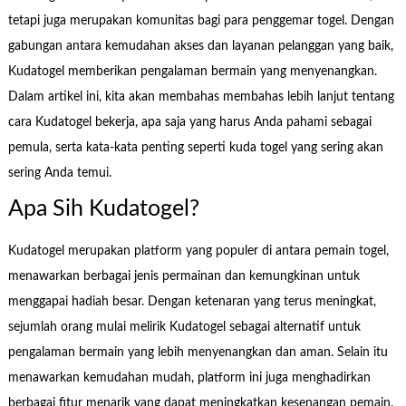
tetapi juga merupakan komunitas bagi para penggemar togel. Dengan
gabungan antara kemudahan akses dan layanan pelanggan yang baik,
Kudatogel memberikan pengalaman bermain yang menyenangkan.
Dalam artikel ini, kita akan membahas membahas lebih lanjut tentang
cara Kudatogel bekerja, apa saja yang harus Anda pahami sebagai
pemula, serta kata-kata penting seperti kuda togel yang sering akan
sering Anda temui.
Apa Sih Kudatogel?
Kudatogel merupakan platform yang populer di antara pemain togel,
menawarkan berbagai jenis permainan dan kemungkinan untuk
menggapai hadiah besar. Dengan ketenaran yang terus meningkat,
sejumlah orang mulai melirik Kudatogel sebagai alternatif untuk
pengalaman bermain yang lebih menyenangkan dan aman. Selain itu
menawarkan kemudahan mudah, platform ini juga menghadirkan
berbagai fitur menarik yang dapat meningkatkan kesenangan pemain.