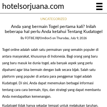
hotelsorjuana.com
UNCATEGORIZED
Anda yang bermain Togel pertama kali? Inilah
beberapa hal perlu Anda ketahui Tentang Kudatogel
By
FOT8EJXjf0m8ov5
on
Thursday, July 9, 2026
Togel online adalah salah satu permainan yang semakin populer di
antara masyarakat, khususnya di Indonesia. Bagi orang yang baru
yang baru masuk ke dunia togel, ada banyak aspek yang perlu
dipahami agar bisa bermain dengan baik secara bijak. Salah satu
platform yang populer di antara para penggemar togel adalah
Kudatogel. Di sini, Anda dapat menemukan berbagai informasi
tentang cara cara bermain, tips, dan strategi yang dapat membantu
Anda mendapatkan kemenangan.
Kudatogel tidak hanya sekadar tempat untuk melakukan taruhan,