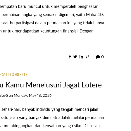
kesempatan baru muncul untuk memperoleh penghasilan
t permainan angka yang semakin digemari, yaitu Maha 4D.
 saat berpartisipasi dalam permainan ini, yang tidak hanya
n untuk mendapatkan keuntungan finansial. Dengan
0
CATEGORIZED
tu Kamu Menelusuri Jagat Lotere
8ov5
on
Monday, May 18, 2026
sehari-hari, banyak individu yang tengah mencari jalan
satu jalan yang banyak diminati adalah melalui permainan
rasa membingungkan dan kenyataan yang risiko. Di sinilah