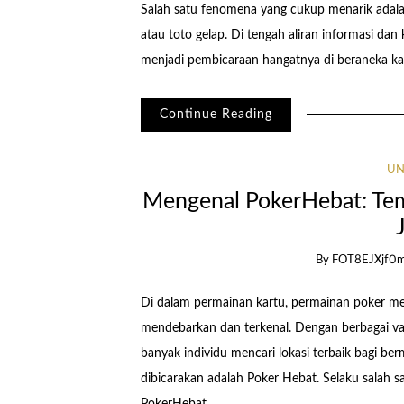
Salah satu fenomena yang cukup menarik adala
atau toto gelap. Di tengah aliran informasi dan
menjadi pembicaraan hangatnya di beraneka kal
Continue Reading
UN
Mengenal PokerHebat: Te
By
FOT8EJXjf0
Di dalam permainan kartu, permainan poker me
mendebarkan dan terkenal. Dengan berbagai vari
banyak individu mencari lokasi terbaik bagi be
dibicarakan adalah Poker Hebat. Selaku salah s