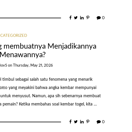
0
CATEGORIZED
ng membuatnya Menjadikannya
 Menawannya?
8ov5
on
Thursday, May 21, 2026
 timbul sebagai salah satu fenomena yang menarik
n lotto yang meyakini bahwa angka kembar mempunyai
ggi untuk menyusut. Namun, apa sih sebenarnya membuat
a pemain? Ketika membahas soal kembar togel, kita …
0