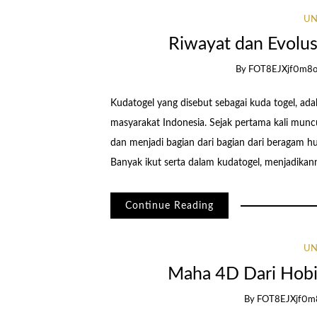
UN
Riwayat dan Evolusi
By
FOT8EJXjf0m8
Kudatogel yang disebut sebagai kuda togel, ada
masyarakat Indonesia. Sejak pertama kali muncul
dan menjadi bagian dari bagian dari beragam hu
Banyak ikut serta dalam kudatogel, menjadikann
Continue Reading
UN
Maha 4D Dari Hob
By
FOT8EJXjf0m