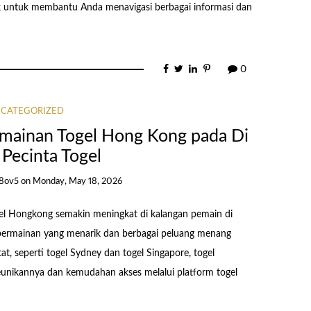
k untuk membantu Anda menavigasi berbagai informasi dan
0
CATEGORIZED
rmainan Togel Hong Kong pada Di
Pecinta Togel
8ov5
on
Monday, May 18, 2026
gel Hongkong semakin meningkat di kalangan pemain di
 permainan yang menarik dan berbagai peluang menang
t, seperti togel Sydney dan togel Singapore, togel
eunikannya dan kemudahan akses melalui platform togel