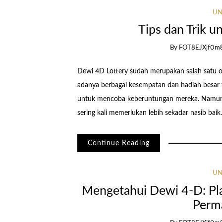
UN
Tips dan Trik u
By
FOT8EJXjf0m
Dewi 4D Lottery sudah merupakan salah satu ops
adanya berbagai kesempatan dan hadiah besar
untuk mencoba keberuntungan mereka. Namun,
sering kali memerlukan lebih sekadar nasib baik.
Continue Reading
UN
Mengetahui Dewi 4-D: Pl
Perm