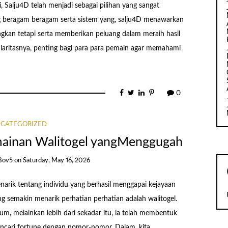
, Salju4D telah menjadi sebagai pilihan yang sangat
 beragam beragam serta sistem yang, salju4D menawarkan
kan tetapi serta memberikan peluang dalam meraih hasil
aritasnya, penting bagi para para pemain agar memahami
0
CATEGORIZED
mainan Walitogel yangMenggugah
8ov5
on
Saturday, May 16, 2026
arik tentang individu yang berhasil menggapai kejayaan
ang semakin menarik perhatian perhatian adalah walitogel.
, melainkan lebih dari sekadar itu, ia telah membentuk
encari fortune dengan nomor-nomor. Dalam, kita …