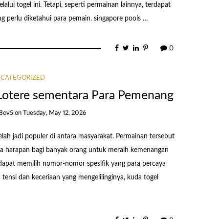
i togel ini. Tetapi, seperti permainan lainnya, terdapat
ang perlu diketahui para pemain. singapore pools …
0
CATEGORIZED
 Lotere sementara Para Pemenang
8ov5
on
Tuesday, May 12, 2026
elah jadi populer di antara masyarakat. Permainan tersebut
ga harapan bagi banyak orang untuk meraih kemenangan
 dapat memilih nomor-nomor spesifik yang para percaya
si dan keceriaan yang mengelilinginya, kuda togel