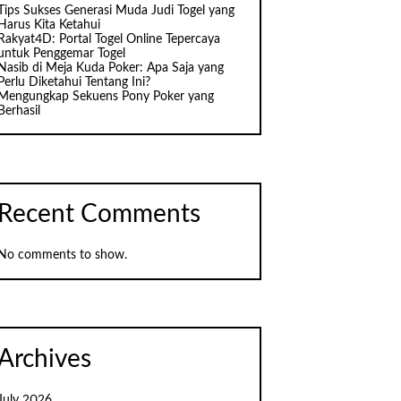
Tips Sukses Generasi Muda Judi Togel yang
Harus Kita Ketahui
Rakyat4D: Portal Togel Online Tepercaya
untuk Penggemar Togel
Nasib di Meja Kuda Poker: Apa Saja yang
Perlu Diketahui Tentang Ini?
Mengungkap Sekuens Pony Poker yang
Berhasil
Recent Comments
No comments to show.
Archives
July 2026