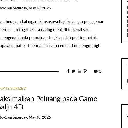
8ov5
on
Saturday, May 16, 2026
atian beragam kalangan, khususnya bagi kalangan penggemar
ermainan togel secara daring menjadi terkenal serta
mengenal dunia permainan togel, adalah penting untuk
supaya dapat ikut bermain secara cerdas dan mengurangi
0
CATEGORIZED
aksimalkan Peluang pada Game
Salju 4D
8ov5
on
Saturday, May 16, 2026