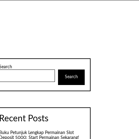
Search
Search
Recent Posts
Buku Petunjuk Lengkap Permainan Slot
Deposit 5000: Start Permainan Sekarang!