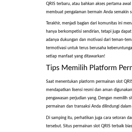
QRIS terbaru, atau bahkan akses pertama awal
membuat pengalaman bermain Anda semakin s
Terakhir, menjadi bagian dari komunitas ini m
hanya berkompetisi sendirian, tetapi juga dap
adanya dukungan dan motivasi dari teman-teman
termotivasi untuk terus berusaha keberuntungan
setiap manfaat yang ditawarkan!
Tips Memilih Platform Per
Saat menentukan platform permainan slot QRIS, 
mendapatkan lisensi resmi dan aman digunakan. 
pengawasan perjudian yang. Dengan memilih sit
permainan dan transaksi Anda dilindungi dalam
Di samping itu, perhatikan juga cara setoran d
tersebut. Situs permainan slot QRIS terbaik 