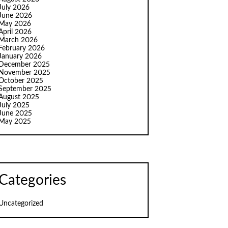
July 2026
June 2026
May 2026
April 2026
March 2026
February 2026
January 2026
December 2025
November 2025
October 2025
September 2025
August 2025
July 2025
June 2025
May 2025
Categories
Uncategorized