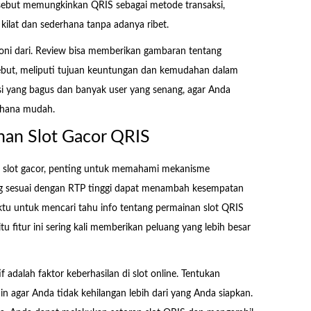
rsebut memungkinkan QRIS sebagai metode transaksi,
kilat dan sederhana tanpa adanya ribet.
oni dari. Review bisa memberikan gambaran tentang
sebut, meliputi tujuan keuntungan dan kemudahan dalam
asi yang bagus dan banyak user yang senang, agar Anda
rhana mudah.
nan Slot Gacor QRIS
n slot gacor, penting untuk memahami mekanisme
ng sesuai dengan RTP tinggi dapat menambah kesempatan
u untuk mencari tahu info tentang permainan slot QRIS
u fitur ini sering kali memberikan peluang yang lebih besar
f adalah faktor keberhasilan di slot online. Tentukan
 agar Anda tidak kehilangan lebih dari yang Anda siapkan.