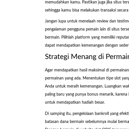
memudahkan kamu. Pastikan juga jika situs te
sehingga kamu bisa melakukan transaksi secara 
Jangan lupa untuk menelaah review dan testim
pengalaman pengguna pemain lain di situs ter
bermain. Pilihlah platform yang memiliki reput
dapat mendapatkan kemenangan dengan sede
Strategi Menang di Permai
Agar mendapatkan hasil maksimal di permaina
permainan yang ada. Menentukan tipe slot ya
Anda untuk meraih kemenangan. Luangkan wakt
paling baru yang punya bonus menarik, karena it
untuk mendapatkan hadiah besar.
Di samping itu, pengelolaan bankroll yang efekti
batasan dana bermain sebelumnya mulai bermain