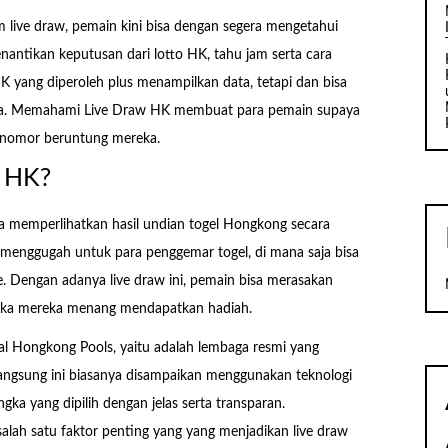
live draw, pemain kini bisa dengan segera mengetahui
nantikan keputusan dari lotto HK, tahu jam serta cara
K yang diperoleh plus menampilkan data, tetapi dan bisa
nta. Memahami Live Draw HK membuat para pemain supaya
or-nomor beruntung mereka.
w HK?
 memperlihatkan hasil undian togel Hongkong secara
 menggugah untuk para penggemar togel, di mana saja bisa
e. Dengan adanya live draw ini, pemain bisa merasakan
jika mereka menang mendapatkan hadiah.
sal Hongkong Pools, yaitu adalah lembaga resmi yang
 langsung ini biasanya disampaikan menggunakan teknologi
ka yang dipilih dengan jelas serta transparan.
alah satu faktor penting yang yang menjadikan live draw