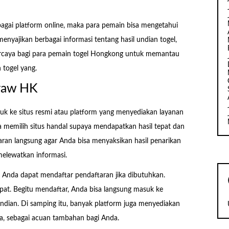
rbagai platform online, maka para pemain bisa mengetahui
enyajikan berbagai informasi tentang hasil undian togel,
ercaya bagi para pemain togel Hongkong untuk memantau
 togel yang.
Draw HK
uk ke situs resmi atau platform yang menyediakan layanan
a memilih situs handal supaya mendapatkan hasil tepat dan
aran langsung agar Anda bisa menyaksikan hasil penarikan
melewatkan informasi.
 Anda dapat mendaftar pendaftaran jika dibutuhkan.
epat. Begitu mendaftar, Anda bisa langsung masuk ke
ndian. Di samping itu, banyak platform juga menyediakan
a, sebagai acuan tambahan bagi Anda.