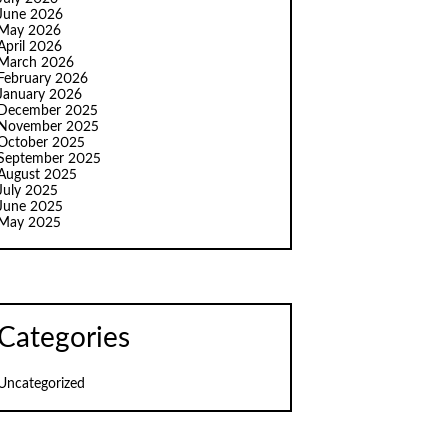
June 2026
May 2026
April 2026
March 2026
February 2026
January 2026
December 2025
November 2025
October 2025
September 2025
August 2025
July 2025
June 2025
May 2025
Categories
Uncategorized