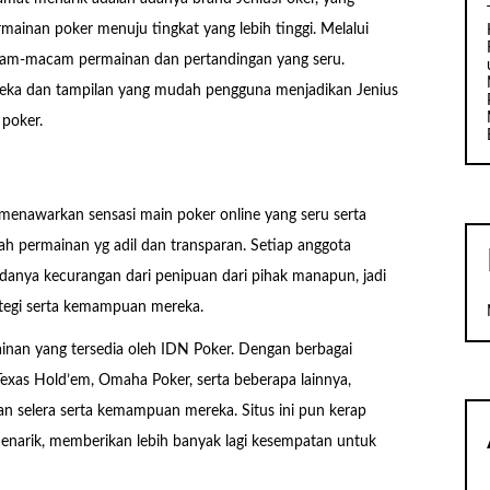
inan poker menuju tingkat yang lebih tinggi. Melalui
cam-macam permainan dan pertandingan yang seru.
neka dan tampilan yang mudah pengguna menjadikan Jenius
poker.
menawarkan sensasi main poker online yang seru serta
h permainan yg adil dan transparan. Setiap anggota
danya kecurangan dari penipuan dari pihak manapun, jadi
ategi serta kemampuan mereka.
ainan yang tersedia oleh IDN Poker. Dengan berbagai
as Hold’em, Omaha Poker, serta beberapa lainnya,
n selera serta kemampuan mereka. Situs ini pun kerap
narik, memberikan lebih banyak lagi kesempatan untuk