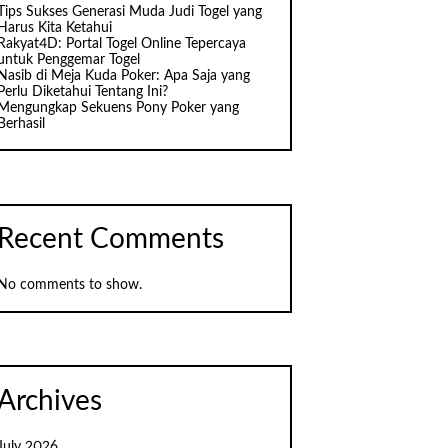
Tips Sukses Generasi Muda Judi Togel yang
Harus Kita Ketahui
Rakyat4D: Portal Togel Online Tepercaya
untuk Penggemar Togel
Nasib di Meja Kuda Poker: Apa Saja yang
Perlu Diketahui Tentang Ini?
Mengungkap Sekuens Pony Poker yang
Berhasil
Recent Comments
No comments to show.
Archives
July 2026