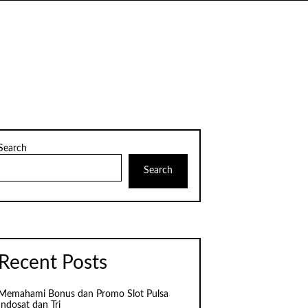
Search
Search
Recent Posts
Memahami Bonus dan Promo Slot Pulsa
Indosat dan Tri