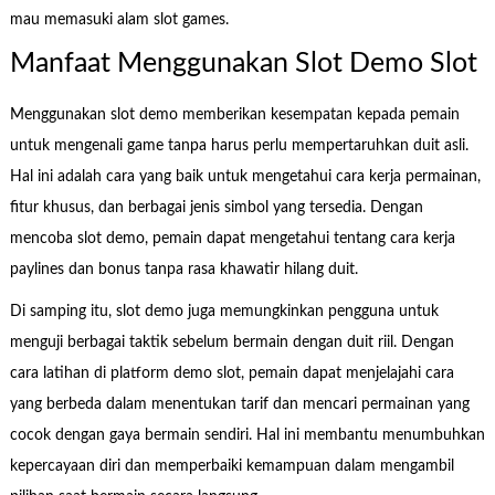
mau memasuki alam slot games.
Manfaat Menggunakan Slot Demo Slot
Menggunakan slot demo memberikan kesempatan kepada pemain
untuk mengenali game tanpa harus perlu mempertaruhkan duit asli.
Hal ini adalah cara yang baik untuk mengetahui cara kerja permainan,
fitur khusus, dan berbagai jenis simbol yang tersedia. Dengan
mencoba slot demo, pemain dapat mengetahui tentang cara kerja
paylines dan bonus tanpa rasa khawatir hilang duit.
Di samping itu, slot demo juga memungkinkan pengguna untuk
menguji berbagai taktik sebelum bermain dengan duit riil. Dengan
cara latihan di platform demo slot, pemain dapat menjelajahi cara
yang berbeda dalam menentukan tarif dan mencari permainan yang
cocok dengan gaya bermain sendiri. Hal ini membantu menumbuhkan
kepercayaan diri dan memperbaiki kemampuan dalam mengambil