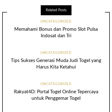
Related Posts
UNCATEGORIZED
Memahami Bonus dan Promo Slot Pulsa
Indosat dan Tri
UNCATEGORIZED
Tips Sukses Generasi Muda Judi Togel yang
Harus Kita Ketahui
UNCATEGORIZED
Rakyat4D: Portal Togel Online Tepercaya
untuk Penggemar Togel