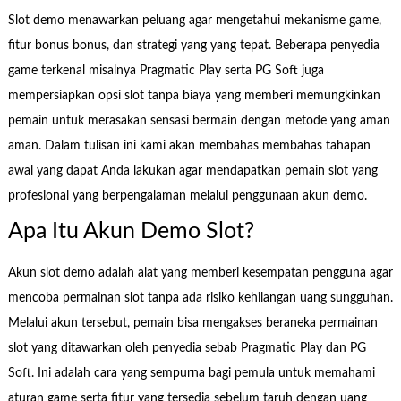
Slot demo menawarkan peluang agar mengetahui mekanisme game,
fitur bonus bonus, dan strategi yang yang tepat. Beberapa penyedia
game terkenal misalnya Pragmatic Play serta PG Soft juga
mempersiapkan opsi slot tanpa biaya yang memberi memungkinkan
pemain untuk merasakan sensasi bermain dengan metode yang aman
aman. Dalam tulisan ini kami akan membahas membahas tahapan
awal yang dapat Anda lakukan agar mendapatkan pemain slot yang
profesional yang berpengalaman melalui penggunaan akun demo.
Apa Itu Akun Demo Slot?
Akun slot demo adalah alat yang memberi kesempatan pengguna agar
mencoba permainan slot tanpa ada risiko kehilangan uang sungguhan.
Melalui akun tersebut, pemain bisa mengakses beraneka permainan
slot yang ditawarkan oleh penyedia sebab Pragmatic Play dan PG
Soft. Ini adalah cara yang sempurna bagi pemula untuk memahami
aturan game serta fitur yang tersedia sebelum taruh dengan uang