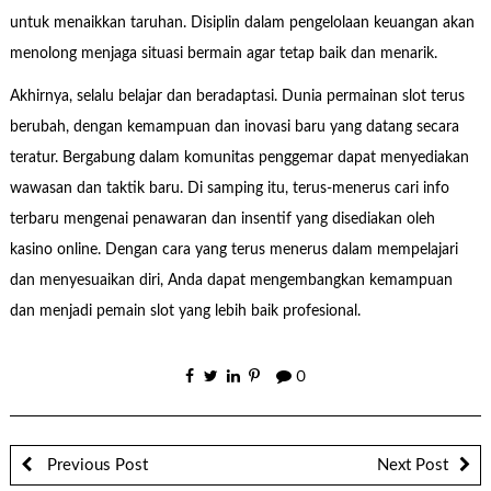
untuk menaikkan taruhan. Disiplin dalam pengelolaan keuangan akan
menolong menjaga situasi bermain agar tetap baik dan menarik.
Akhirnya, selalu belajar dan beradaptasi. Dunia permainan slot terus
berubah, dengan kemampuan dan inovasi baru yang datang secara
teratur. Bergabung dalam komunitas penggemar dapat menyediakan
wawasan dan taktik baru. Di samping itu, terus-menerus cari info
terbaru mengenai penawaran dan insentif yang disediakan oleh
kasino online. Dengan cara yang terus menerus dalam mempelajari
dan menyesuaikan diri, Anda dapat mengembangkan kemampuan
dan menjadi pemain slot yang lebih baik profesional.
0
Previous Post
Next Post