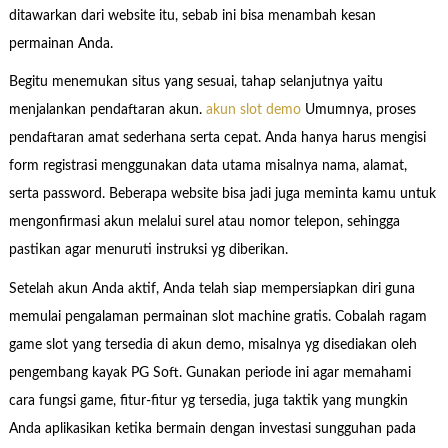
ditawarkan dari website itu, sebab ini bisa menambah kesan
permainan Anda.
Begitu menemukan situs yang sesuai, tahap selanjutnya yaitu
menjalankan pendaftaran akun.
akun slot demo
Umumnya, proses
pendaftaran amat sederhana serta cepat. Anda hanya harus mengisi
form registrasi menggunakan data utama misalnya nama, alamat,
serta password. Beberapa website bisa jadi juga meminta kamu untuk
mengonfirmasi akun melalui surel atau nomor telepon, sehingga
pastikan agar menuruti instruksi yg diberikan.
Setelah akun Anda aktif, Anda telah siap mempersiapkan diri guna
memulai pengalaman permainan slot machine gratis. Cobalah ragam
game slot yang tersedia di akun demo, misalnya yg disediakan oleh
pengembang kayak PG Soft. Gunakan periode ini agar memahami
cara fungsi game, fitur-fitur yg tersedia, juga taktik yang mungkin
Anda aplikasikan ketika bermain dengan investasi sungguhan pada