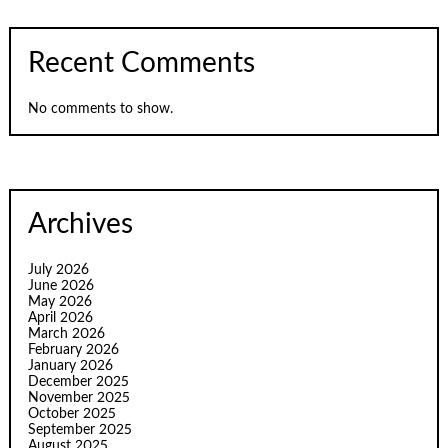
Recent Comments
No comments to show.
Archives
July 2026
June 2026
May 2026
April 2026
March 2026
February 2026
January 2026
December 2025
November 2025
October 2025
September 2025
August 2025