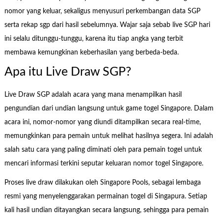
nomor yang keluar, sekaligus menyusuri perkembangan data SGP
serta rekap sgp dari hasil sebelumnya. Wajar saja sebab live SGP hari
ini selalu ditunggu-tunggu, karena itu tiap angka yang terbit
membawa kemungkinan keberhasilan yang berbeda-beda.
Apa itu Live Draw SGP?
Live Draw SGP adalah acara yang mana menampilkan hasil
pengundian dari undian langsung untuk game togel Singapore. Dalam
acara ini, nomor-nomor yang diundi ditampilkan secara real-time,
memungkinkan para pemain untuk melihat hasilnya segera. Ini adalah
salah satu cara yang paling diminati oleh para pemain togel untuk
mencari informasi terkini seputar keluaran nomor togel Singapore.
Proses live draw dilakukan oleh Singapore Pools, sebagai lembaga
resmi yang menyelenggarakan permainan togel di Singapura. Setiap
kali hasil undian ditayangkan secara langsung, sehingga para pemain