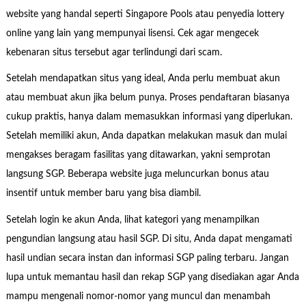
website yang handal seperti Singapore Pools atau penyedia lottery
online yang lain yang mempunyai lisensi. Cek agar mengecek
kebenaran situs tersebut agar terlindungi dari scam.
Setelah mendapatkan situs yang ideal, Anda perlu membuat akun
atau membuat akun jika belum punya. Proses pendaftaran biasanya
cukup praktis, hanya dalam memasukkan informasi yang diperlukan.
Setelah memiliki akun, Anda dapatkan melakukan masuk dan mulai
mengakses beragam fasilitas yang ditawarkan, yakni semprotan
langsung SGP. Beberapa website juga meluncurkan bonus atau
insentif untuk member baru yang bisa diambil.
Setelah login ke akun Anda, lihat kategori yang menampilkan
pengundian langsung atau hasil SGP. Di situ, Anda dapat mengamati
hasil undian secara instan dan informasi SGP paling terbaru. Jangan
lupa untuk memantau hasil dan rekap SGP yang disediakan agar Anda
mampu mengenali nomor-nomor yang muncul dan menambah