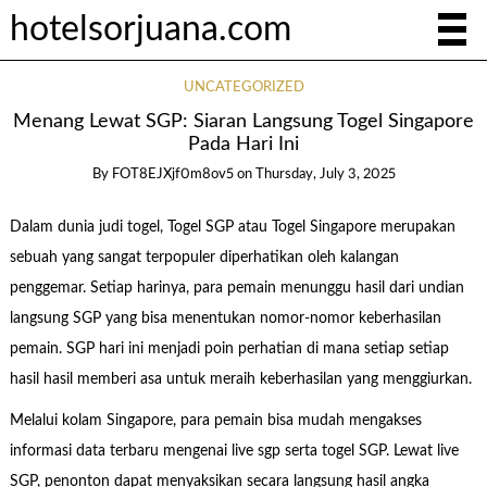
hotelsorjuana.com
UNCATEGORIZED
Menang Lewat SGP: Siaran Langsung Togel Singapore
Pada Hari Ini
By
FOT8EJXjf0m8ov5
on
Thursday, July 3, 2025
Dalam dunia judi togel, Togel SGP atau Togel Singapore merupakan
sebuah yang sangat terpopuler diperhatikan oleh kalangan
penggemar. Setiap harinya, para pemain menunggu hasil dari undian
langsung SGP yang bisa menentukan nomor-nomor keberhasilan
pemain. SGP hari ini menjadi poin perhatian di mana setiap setiap
hasil hasil memberi asa untuk meraih keberhasilan yang menggiurkan.
Melalui kolam Singapore, para pemain bisa mudah mengakses
informasi data terbaru mengenai live sgp serta togel SGP. Lewat live
SGP, penonton dapat menyaksikan secara langsung hasil angka