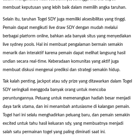
membuat keputusan yang lebih baik dalam memilih angka taruhan.
Selain itu, taruhan Togel SDY juga memiliki aksesibilitas yang tinggi.
Pemain dapat mengikuti live draw SDY dengan mudah melalui
berbagai platform online, bahkan ada banyak situs yang menyediakan
live sydney pools. Hal ini membuat pengalaman bermain semakin
menarik dan interaktif karena pemain dapat melihat langsung hasil
undian secara real-time. Keberadaan komunitas yang aktif juga
membuat diskusi mengenai prediksi dan strategi semakin hidup.
Tak kalah penting, jackpot atau sdy prize yang ditawarkan dalam Togel
SDY seringkali menggoda banyak orang untuk mencoba
peruntungannya. Peluang untuk memenangkan hadiah besar menjadi
daya tarik utama, dan ini menambah antusiasme di kalangan pemain.
Togel hari ini selalu menghadirkan peluang baru, dan pemain semakin
excited untuk tahu hasil keluaran sdy, yang membuatnya menjadi
salah satu permainan togel yang paling diminati saat ini.