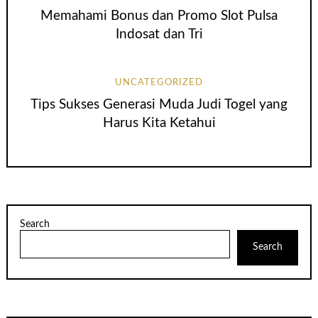
Memahami Bonus dan Promo Slot Pulsa
Indosat dan Tri
UNCATEGORIZED
Tips Sukses Generasi Muda Judi Togel yang
Harus Kita Ketahui
Search
Search