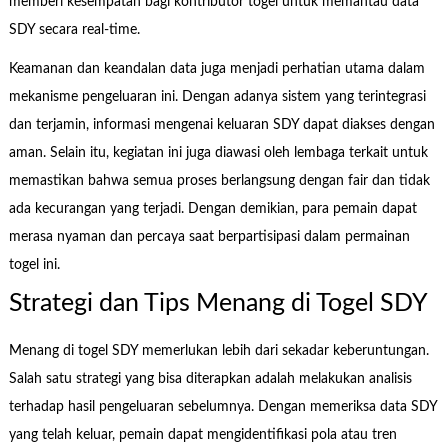
memberi kesempatan bagi kontributor togel untuk memantau data
SDY secara real-time.
Keamanan dan keandalan data juga menjadi perhatian utama dalam
mekanisme pengeluaran ini. Dengan adanya sistem yang terintegrasi
dan terjamin, informasi mengenai keluaran SDY dapat diakses dengan
aman. Selain itu, kegiatan ini juga diawasi oleh lembaga terkait untuk
memastikan bahwa semua proses berlangsung dengan fair dan tidak
ada kecurangan yang terjadi. Dengan demikian, para pemain dapat
merasa nyaman dan percaya saat berpartisipasi dalam permainan
togel ini.
Strategi dan Tips Menang di Togel SDY
Menang di togel SDY memerlukan lebih dari sekadar keberuntungan.
Salah satu strategi yang bisa diterapkan adalah melakukan analisis
terhadap hasil pengeluaran sebelumnya. Dengan memeriksa data SDY
yang telah keluar, pemain dapat mengidentifikasi pola atau tren