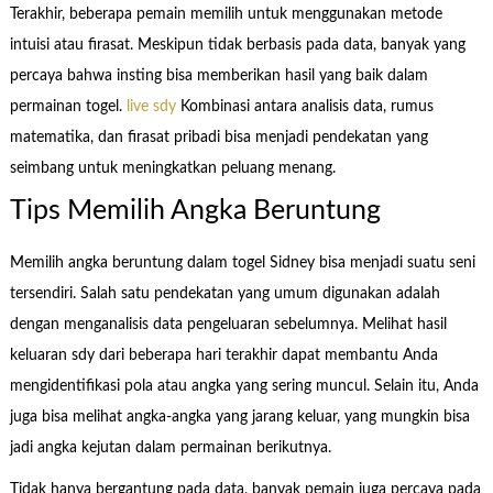
Terakhir, beberapa pemain memilih untuk menggunakan metode
intuisi atau firasat. Meskipun tidak berbasis pada data, banyak yang
percaya bahwa insting bisa memberikan hasil yang baik dalam
permainan togel.
live sdy
Kombinasi antara analisis data, rumus
matematika, dan firasat pribadi bisa menjadi pendekatan yang
seimbang untuk meningkatkan peluang menang.
Tips Memilih Angka Beruntung
Memilih angka beruntung dalam togel Sidney bisa menjadi suatu seni
tersendiri. Salah satu pendekatan yang umum digunakan adalah
dengan menganalisis data pengeluaran sebelumnya. Melihat hasil
keluaran sdy dari beberapa hari terakhir dapat membantu Anda
mengidentifikasi pola atau angka yang sering muncul. Selain itu, Anda
juga bisa melihat angka-angka yang jarang keluar, yang mungkin bisa
jadi angka kejutan dalam permainan berikutnya.
Tidak hanya bergantung pada data, banyak pemain juga percaya pada