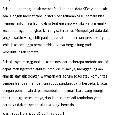
Selain itu, penting untuk memanfaatkan tabel data SDY yang telah
ada. Dengan melihat tabel historis pengeluaran SDY, pemain bisa
menggali informasi lebih dalam tentang angka-angka yang memiliki
kecenderungan menghasilkan angka tertentu. Mempelajari data dalam
jangka waktu yang lebih panjang dapat memberikan perspektif yang
lebih jelas, sehingga pemain tidak hanya bergantung pada
keberuntungan semata.
Selanjutnya, menggunakan kombinasi dari beberapa metode analisis
dapat meningkatkan akurasi prediksi. Misalnya, menggabungkan
analisis statistik dengan wawasan dari forum togel atau komunitas
pemain lain bisa memberikan sudut pandang yang berbeda. Diskusi
dengan pemain lain dapat membuka informasi baru yang mungkin
tidak terduga sebelumnya, dan ini bisa menjadi tambahan yang
berharga dalam menentukan strategi bermain.