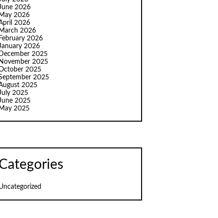
June 2026
May 2026
April 2026
March 2026
February 2026
January 2026
December 2025
November 2025
October 2025
September 2025
August 2025
July 2025
June 2025
May 2025
Categories
Uncategorized