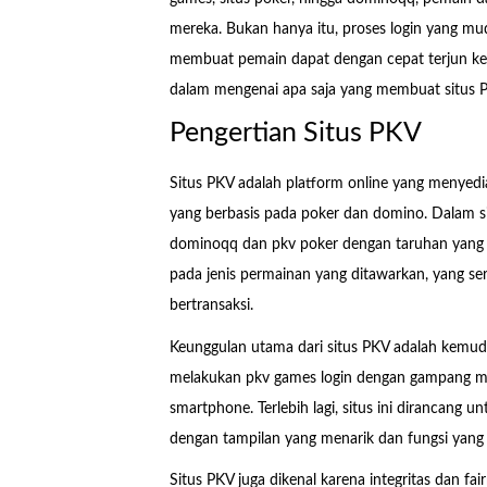
mereka. Bukan hanya itu, proses login yang 
membuat pemain dapat dengan cepat terjun ke d
dalam mengenai apa saja yang membuat situs P
Pengertian Situs PKV
Situs PKV adalah platform online yang menyedi
yang berbasis pada poker dan domino. Dalam si
dominoqq dan pkv poker dengan taruhan yang 
pada jenis permainan yang ditawarkan, yang s
bertransaksi.
Keunggulan utama dari situs PKV adalah kemud
melakukan pkv games login dengan gampang mel
smartphone. Terlebih lagi, situs ini dirancan
dengan tampilan yang menarik dan fungsi yan
Situs PKV juga dikenal karena integritas dan f