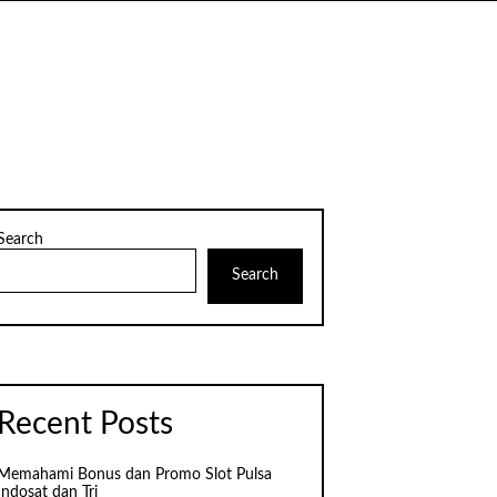
Search
Search
Recent Posts
Memahami Bonus dan Promo Slot Pulsa
Indosat dan Tri