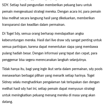
SDY. Setiap hasil pengundian memberikan peluang baru untuk
pemain mengevaluasi strategi mereka. Dengan acara ini, para pemain
bisa melihat secara langsung hasil yang dikeluarkan, memberikan
transparansi dan keadilan dalam permainan.
Di Togel Sdy, semua orang berharap mendapatkan angka
keberuntungan mereka. Hasil dari live draw sdy sangat penting untuk
semua partisipan, karena dapat menentukan siapa yang membawa
pulang hadiah besar. Dengan informasi yang tepat dan cepat, para
penggemar bisa segera merencanakan langkah selanjutnya.
Tidak hanya itu, bagi yang ingin ikut serta dalam permainan, sdy pools
menawarkan berbagai pilihan yang menarik setiap harinya. Togel
Sidney selalu menghadirkan pengalaman tak terlupakan dan dengan
melihat hasil sdy hari ini, setiap pemain dapat menyusun strategi
untuk meningkatkan peluang menang mereka di masa yang akan
datang.