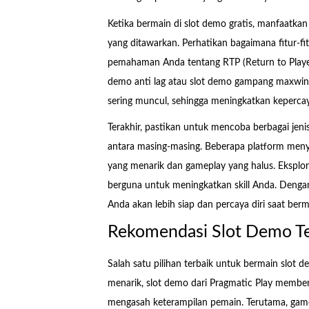
Ketika bermain di slot demo gratis, manfaatkan
yang ditawarkan. Perhatikan bagaimana fitur-fi
pemahaman Anda tentang RTP (Return to Player
demo anti lag atau slot demo gampang maxwin,
sering muncul, sehingga meningkatkan kepercaya
Terakhir, pastikan untuk mencoba berbagai jen
antara masing-masing. Beberapa platform menye
yang menarik dan gameplay yang halus. Eksplor
berguna untuk meningkatkan skill Anda. Deng
Anda akan lebih siap dan percaya diri saat ber
Rekomendasi Slot Demo Te
Salah satu pilihan terbaik untuk bermain slot 
menarik, slot demo dari Pragmatic Play memb
mengasah keterampilan pemain. Terutama, game