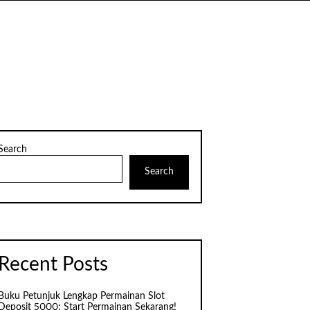
Search
Search
Recent Posts
Buku Petunjuk Lengkap Permainan Slot
Deposit 5000: Start Permainan Sekarang!