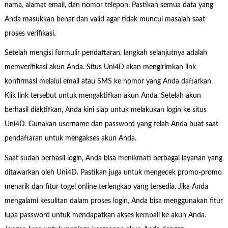
nama, alamat email, dan nomor telepon. Pastikan semua data yang
Anda masukkan benar dan valid agar tidak muncul masalah saat
proses verifikasi.
Setelah mengisi formulir pendaftaran, langkah selanjutnya adalah
memverifikasi akun Anda. Situs Uni4D akan mengirimkan link
konfirmasi melalui email atau SMS ke nomor yang Anda daftarkan.
Klik link tersebut untuk mengaktifkan akun Anda. Setelah akun
berhasil diaktifkan, Anda kini siap untuk melakukan login ke situs
Uni4D. Gunakan username dan password yang telah Anda buat saat
pendaftaran untuk mengakses akun Anda.
Saat sudah berhasil login, Anda bisa menikmati berbagai layanan yang
ditawarkan oleh Uni4D. Pastikan juga untuk mengecek promo-promo
menarik dan fitur togel online terlengkap yang tersedia. Jika Anda
mengalami kesulitan dalam proses login, Anda bisa menggunakan fitur
lupa password untuk mendapatkan akses kembali ke akun Anda.