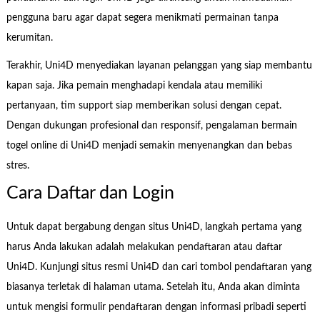
pengguna baru agar dapat segera menikmati permainan tanpa
kerumitan.
Terakhir, Uni4D menyediakan layanan pelanggan yang siap membantu
kapan saja. Jika pemain menghadapi kendala atau memiliki
pertanyaan, tim support siap memberikan solusi dengan cepat.
Dengan dukungan profesional dan responsif, pengalaman bermain
togel online di Uni4D menjadi semakin menyenangkan dan bebas
stres.
Cara Daftar dan Login
Untuk dapat bergabung dengan situs Uni4D, langkah pertama yang
harus Anda lakukan adalah melakukan pendaftaran atau daftar
Uni4D. Kunjungi situs resmi Uni4D dan cari tombol pendaftaran yang
biasanya terletak di halaman utama. Setelah itu, Anda akan diminta
untuk mengisi formulir pendaftaran dengan informasi pribadi seperti