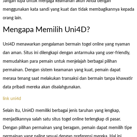
Jangan lupa untuk menjaga keamanan akun Anda dengan
menggunakan kata sandi yang kuat dan tidak membagikannya kepada
orang lain.
Mengapa Memilih Uni4D?
Uni4D menawarkan pengalaman bermain togel online yang nyaman
dan aman. Situs ini dilengkapi dengan antarmuka yang user-friendly,
memudahkan para pemain untuk menjelajah berbagai pilihan
permainan. Dengan sistem keamanan yang kuat, pemain dapat
merasa tenang saat melakukan transaksi dan bermain tanpa khawatir
data pribadi mereka akan disalahgunakan.
link uni4d
Selain itu, Uni4D memiliki berbagai jenis taruhan yang lengkap,
menjadikannya salah satu situs togel online terlengkap di pasar.
Dengan pilihan permainan yang beragam, pemain dapat memilih tipe
permainan yang paling sesuai dengan preferensi mereka. Hal ini