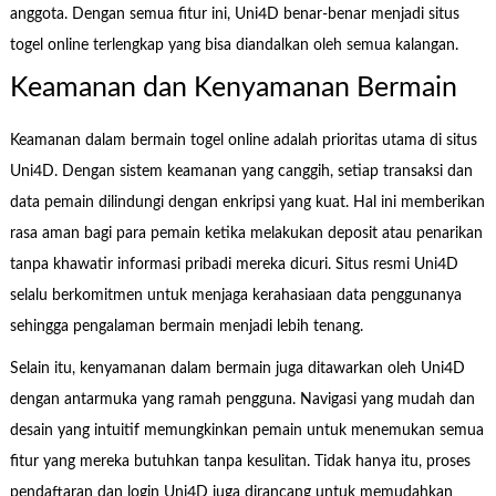
anggota. Dengan semua fitur ini, Uni4D benar-benar menjadi situs
togel online terlengkap yang bisa diandalkan oleh semua kalangan.
Keamanan dan Kenyamanan Bermain
Keamanan dalam bermain togel online adalah prioritas utama di situs
Uni4D. Dengan sistem keamanan yang canggih, setiap transaksi dan
data pemain dilindungi dengan enkripsi yang kuat. Hal ini memberikan
rasa aman bagi para pemain ketika melakukan deposit atau penarikan
tanpa khawatir informasi pribadi mereka dicuri. Situs resmi Uni4D
selalu berkomitmen untuk menjaga kerahasiaan data penggunanya
sehingga pengalaman bermain menjadi lebih tenang.
Selain itu, kenyamanan dalam bermain juga ditawarkan oleh Uni4D
dengan antarmuka yang ramah pengguna. Navigasi yang mudah dan
desain yang intuitif memungkinkan pemain untuk menemukan semua
fitur yang mereka butuhkan tanpa kesulitan. Tidak hanya itu, proses
pendaftaran dan login Uni4D juga dirancang untuk memudahkan