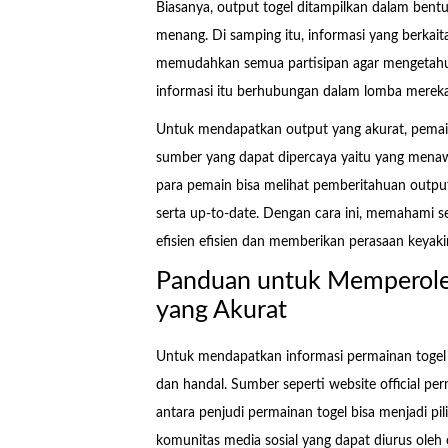
Biasanya, output togel ditampilkan dalam ben
menang. Di samping itu, informasi yang berkaita
memudahkan semua partisipan agar mengetahui
informasi itu berhubungan dalam lomba mereka
Untuk mendapatkan output yang akurat, pema
sumber yang dapat dipercaya yaitu yang mena
para pemain bisa melihat pemberitahuan output
serta up-to-date. Dengan cara ini, memahami se
efisien efisien dan memberikan perasaan keyak
Panduan untuk Memperoleh
yang Akurat
Untuk mendapatkan informasi permainan togel ya
dan handal. Sumber seperti website official pe
antara penjudi permainan togel bisa menjadi pil
komunitas media sosial yang dapat diurus oleh 