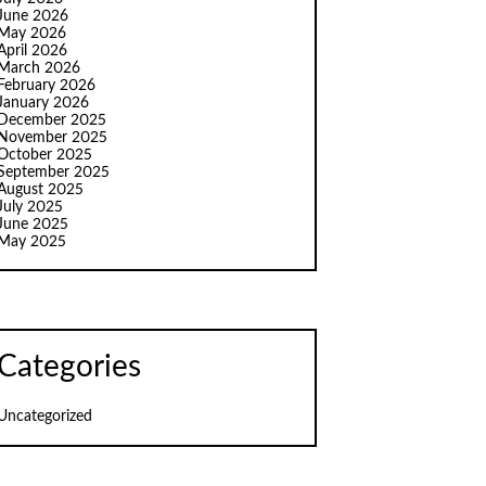
June 2026
May 2026
April 2026
March 2026
February 2026
January 2026
December 2025
November 2025
October 2025
September 2025
August 2025
July 2025
June 2025
May 2025
Categories
Uncategorized