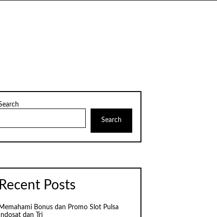
Search
Search
Recent Posts
Memahami Bonus dan Promo Slot Pulsa
Indosat dan Tri