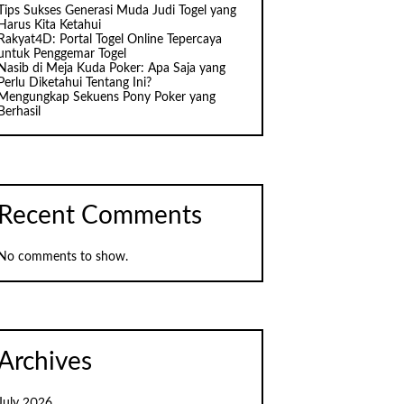
Tips Sukses Generasi Muda Judi Togel yang
Harus Kita Ketahui
Rakyat4D: Portal Togel Online Tepercaya
untuk Penggemar Togel
Nasib di Meja Kuda Poker: Apa Saja yang
Perlu Diketahui Tentang Ini?
Mengungkap Sekuens Pony Poker yang
Berhasil
Recent Comments
No comments to show.
Archives
July 2026