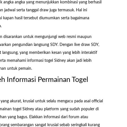
tuk angka angka yang menunjukkan kombinasi yang berhasil
n jadwal serta tanggal draw juga termasuk. Hal ini
 kapan hasil tersebut diumumkan serta bagaimana
.
in disarankan untuk mengunjungi web resmi maupun
warkan pengundian langsung SDY. Dengan live draw SDY,
 langsung, yang memberikan kesan yang lebih interaktif
rta memahami informasi togel Sidney akan jadi lebih
inan untuk pemain.
 Informasi Permainan Togel
ng akurat, krusial untuk selalu mengacu pada asal official
rmainan togel Sidney atau platform yang sudah populer di
ihan yang bagus. Elakkan informasi dari forum atau
orang sembarangan sangat krusial sebab seringkali kurang