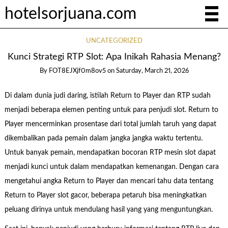
hotelsorjuana.com
UNCATEGORIZED
Kunci Strategi RTP Slot: Apa Inikah Rahasia Menang?
By
FOT8EJXjf0m8ov5
on
Saturday, March 21, 2026
Di dalam dunia judi daring, istilah Return to Player dan RTP sudah
menjadi beberapa elemen penting untuk para penjudi slot. Return to
Player mencerminkan prosentase dari total jumlah taruh yang dapat
dikembalikan pada pemain dalam jangka jangka waktu tertentu.
Untuk banyak pemain, mendapatkan bocoran RTP mesin slot dapat
menjadi kunci untuk dalam mendapatkan kemenangan. Dengan cara
mengetahui angka Return to Player dan mencari tahu data tentang
Return to Player slot gacor, beberapa petaruh bisa meningkatkan
peluang dirinya untuk mendulang hasil yang yang menguntungkan.