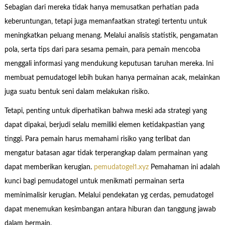
Sebagian dari mereka tidak hanya memusatkan perhatian pada
keberuntungan, tetapi juga memanfaatkan strategi tertentu untuk
meningkatkan peluang menang. Melalui analisis statistik, pengamatan
pola, serta tips dari para sesama pemain, para pemain mencoba
menggali informasi yang mendukung keputusan taruhan mereka. Ini
membuat pemudatogel lebih bukan hanya permainan acak, melainkan
juga suatu bentuk seni dalam melakukan risiko.
Tetapi, penting untuk diperhatikan bahwa meski ada strategi yang
dapat dipakai, berjudi selalu memiliki elemen ketidakpastian yang
tinggi. Para pemain harus memahami risiko yang terlibat dan
mengatur batasan agar tidak terperangkap dalam permainan yang
dapat memberikan kerugian.
pemudatogel1.xyz
Pemahaman ini adalah
kunci bagi pemudatogel untuk menikmati permainan serta
meminimalisir kerugian. Melalui pendekatan yg cerdas, pemudatogel
dapat menemukan kesimbangan antara hiburan dan tanggung jawab
dalam bermain.