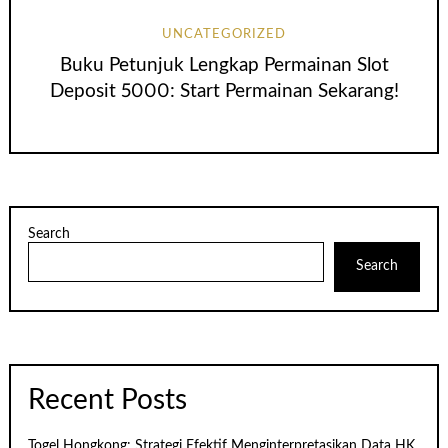
UNCATEGORIZED
Buku Petunjuk Lengkap Permainan Slot
Deposit 5000: Start Permainan Sekarang!
Search
Search
Recent Posts
Togel Hongkong: Strategi Efektif Menginterpretasikan Data HK