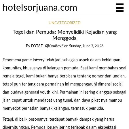
hotelsorjuana.com
UNCATEGORIZED
Togel dan Pemuda: Menyelidiki Kejadian yang
Menggoda
By
FOT8EJXjf0m8ov5
on
Sunday, June 7, 2026
Fenomena game lottery telah jadi sebagian aspek dalam kehidupan
komunitas, khususnya di kalangan pemuda. Saat kami membahas soal
remaja togel, kami bukan hanya berbicara tentang nomor dan undian,
tetapi pun tentang cara permainan ini mempengaruhi dimensi social
dan budaya generasi youth kini. Permainan ini sering dianggap sebagai
jalan cepat untuk mendapat uang tunai, dan daya pikat nya mampu
menyedot perhatian banyak kalangan, termasuk pemuda.
Tetapi, di balik pesonanya, terdapat banyak dampak yang harus
diperhitungkan. Pemuda lottery sering terjebak dalam ekspektasi