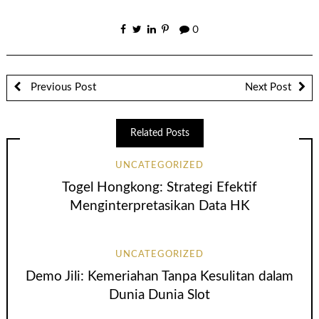
0
Previous Post
Next Post
Related Posts
UNCATEGORIZED
Togel Hongkong: Strategi Efektif
Menginterpretasikan Data HK
UNCATEGORIZED
Demo Jili: Kemeriahan Tanpa Kesulitan dalam
Dunia Dunia Slot