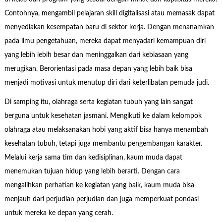
Contohnya, mengambil pelajaran skill digitalisasi atau memasak dapat
menyediakan kesempatan baru di sektor kerja. Dengan menanamkan
pada ilmu pengetahuan, mereka dapat menyadari kemampuan diri
yang lebih lebih besar dan meninggalkan dari kebiasaan yang
merugikan. Berorientasi pada masa depan yang lebih baik bisa
menjadi motivasi untuk menutup diri dari keterlibatan pemuda judi.
Di samping itu, olahraga serta kegiatan tubuh yang lain sangat
berguna untuk kesehatan jasmani. Mengikuti ke dalam kelompok
olahraga atau melaksanakan hobi yang aktif bisa hanya menambah
kesehatan tubuh, tetapi juga membantu pengembangan karakter.
Melalui kerja sama tim dan kedisiplinan, kaum muda dapat
menemukan tujuan hidup yang lebih berarti. Dengan cara
mengalihkan perhatian ke kegiatan yang baik, kaum muda bisa
menjauh dari perjudian perjudian dan juga memperkuat pondasi
untuk mereka ke depan yang cerah.