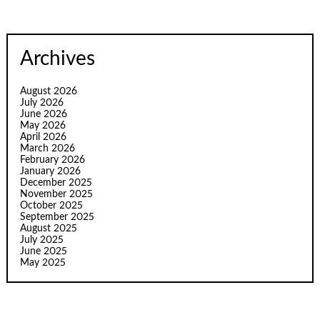
Archives
August 2026
July 2026
June 2026
May 2026
April 2026
March 2026
February 2026
January 2026
December 2025
November 2025
October 2025
September 2025
August 2025
July 2025
June 2025
May 2025