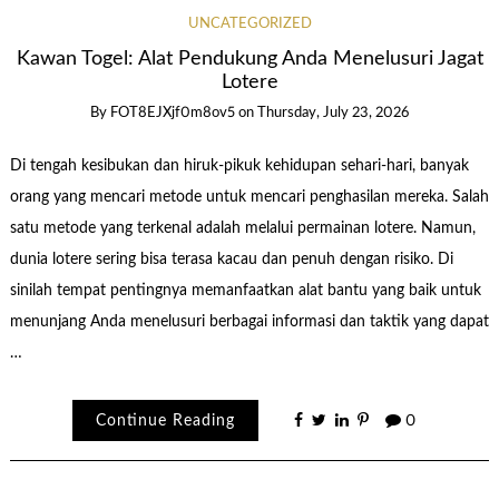
UNCATEGORIZED
Kawan Togel: Alat Pendukung Anda Menelusuri Jagat
Lotere
By
FOT8EJXjf0m8ov5
on
Thursday, July 23, 2026
Di tengah kesibukan dan hiruk-pikuk kehidupan sehari-hari, banyak
orang yang mencari metode untuk mencari penghasilan mereka. Salah
satu metode yang terkenal adalah melalui permainan lotere. Namun,
dunia lotere sering bisa terasa kacau dan penuh dengan risiko. Di
sinilah tempat pentingnya memanfaatkan alat bantu yang baik untuk
menunjang Anda menelusuri berbagai informasi dan taktik yang dapat
…
Continue Reading
0