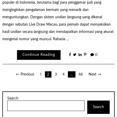
populer di Indonesia, terutama bagi para penggemar judi yang
menginginkan pengalaman bermain yang menarik dan
menguntungkan. Dengan sistem undian langsung yang dikenal
dengan sebutan Live Draw Macau, para pemain dapat menyaksikan
hasil undian secara langsung dan mendapatkan informasi yang akurat
mengenai nomor yang muncul. Rahasia …
Continue Reading
0
Posts
← Previous
1
2
3
4
…
66
Next →
pagination
Search
Search