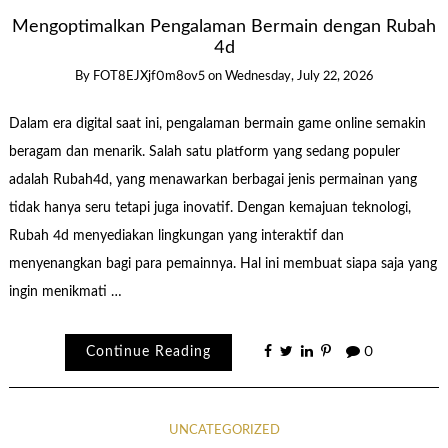
Mengoptimalkan Pengalaman Bermain dengan Rubah
4d
By
FOT8EJXjf0m8ov5
on
Wednesday, July 22, 2026
Dalam era digital saat ini, pengalaman bermain game online semakin
beragam dan menarik. Salah satu platform yang sedang populer
adalah Rubah4d, yang menawarkan berbagai jenis permainan yang
tidak hanya seru tetapi juga inovatif. Dengan kemajuan teknologi,
Rubah 4d menyediakan lingkungan yang interaktif dan
menyenangkan bagi para pemainnya. Hal ini membuat siapa saja yang
ingin menikmati …
Continue Reading
0
UNCATEGORIZED