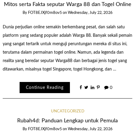
Mitos serta Fakta seputar Warga 88 dan Togel Online
By
FOT8EJXjf0m8ov5
on
Wednesday, July 22, 2026
Dunia perjudian online semakin berkembang pesat, dan salah satu
platform yang sedang populer adalah Warga 88. Banyak sekali pemain
yang sangat tertarik untuk menguji peruntungan mereka di situs ini,
terutama dalam permainan togel online. Namun, ada legenda dan
realita yang beredar seputar Warga88 dan berbagai jenis togel yang
ditawarkan, misalnya togel Singapore, togel Hongkong, dan …
Continue Reading
0
UNCATEGORIZED
Rubah4d: Panduan Lengkap untuk Pemula
By
FOT8EJXjf0m8ov5
on
Wednesday, July 22, 2026